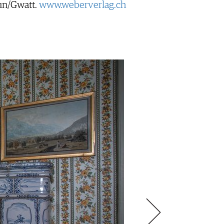
un/Gwatt.
www.weberverlag.ch