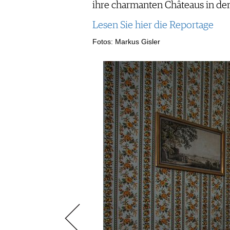
AUSGABE
ihre charmanten Châteaus in de
NEWS
ARCHIV
WEINWIRTSCHAFT
Lesen Sie hier die Reportage
VORTEILSWELT
WEINSZENE
ANMELDEN
Fotos: Markus Gisler
PORTRAITS
VINOPHILES
AWARDS
ARCHIV
GEWINNSPIELE
VORTEILSWELT
TRINKREIFETABELLE
ABO
WEINSUCHE
NEWSLETTER
WINE TRADE CLUB
REDAKTION
JOBS
WERBUNG