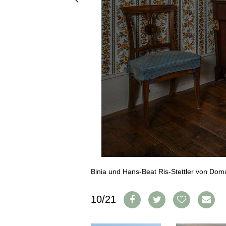
PRESSE
IMPRESSUM
AGB & DATENSCHUTZ
FAQ
SCHWEIZ
|
DEUTSCHLAND
|
SUISSE ROMANDE
Binia und Hans-Beat Ris-Stettler von Doma
10/21