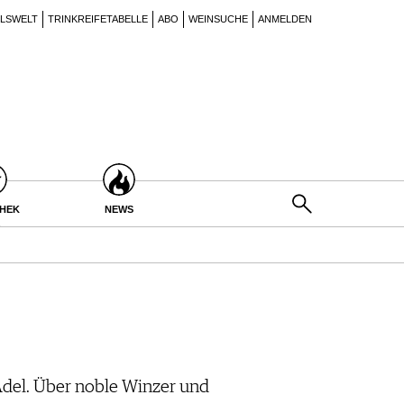
ILSWELT
TRINKREIFETABELLE
ABO
WEINSUCHE
ANMELDEN
THEK
NEWS
 Adel. Über noble Winzer und