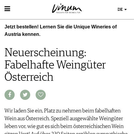
DE
WEIN
Jetzt bestellen! Lernen Sie die Unique Wineries of
WEINSUCHE
WEINWISSEN
Austria kennen.
GUIDE WEINGÜTER
WEINREGIONEN
WINETRADECLUB
EVENTS
WEINLEXIKON
Neuerscheinung:
WINZER
EVENTKALENDER
WEINGESCHICHTE
WEINE DES MONATS
ESSEN & TRINKEN
Fabelhafte Weingüter
AWARDS
WEINLAGERUNG
TRINKREIFETABELLE
FOOD PAIRING TIPPS
EVENT-BILDER
INFOGRAFIKEN
MAGAZIN
UNIQUE WINERIES
Österreich
FOOD PAIRING TABELLE
TIPPS & TRICKS
CLUB LES DOMAINES
REPORTAGEN
KULINARIK
MEDIATHEK
NEWS
DOSSIER
REZEPTE
APPS
WINEGUIDES
HOTSPOTS
VIDEOS
KLARTEXT
WEINREISEN
BILDSTRECKEN
Wir laden Sie ein, Platz zu nehmen beim fabelhaften
EXTRAS
BÜCHER
Wein aus Österreich. Speziell ausgewählte Weingüter
ABO
AUSGABE
leben vor, wie gut es sich beim österreichischen Wein
NEWS
ARCHIV