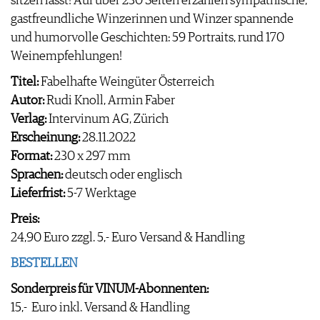
sitzen lässt! Auf über 230 Seiten erzählen sympathische,
WEINWIRTSCHAFT
VORTEILSWELT
gastfreundliche Winzerinnen und Winzer spannende
WEINSZENE
ANMELDEN
und humorvolle Geschichten: 59 Portraits, rund 170
PORTRAITS
Weinempfehlungen!
VINOPHILES
AWARDS
ARCHIV
Titel:
Fabelhafte Weingüter Österreich
GEWINNSPIELE
Autor:
Rudi Knoll, Armin Faber
VORTEILSWELT
Verlag:
Intervinum AG, Zürich
TRINKREIFETABELLE
Erscheinung:
28.11.2022
ABO
Format:
230 x 297 mm
WEINSUCHE
Sprachen:
deutsch oder englisch
NEWSLETTER
Lieferfrist:
5-7 Werktage
WINE TRADE CLUB
Preis:
REDAKTION
24,90 Euro zzgl. 5,- Euro Versand & Handling
JOBS
WERBUNG
BESTELLEN
PRESSE
Sonderpreis für VINUM-Abonnenten:
IMPRESSUM
15,- Euro inkl. Versand & Handling
AGB & DATENSCHUTZ