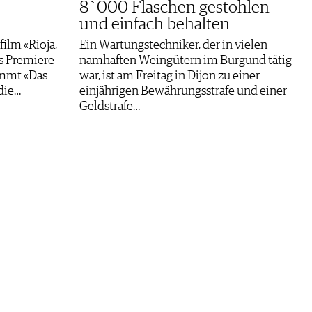
8`000 Flaschen gestohlen –
und einfach behalten
ilm «Rioja,
Ein Wartungstechniker, der in vielen
ts Premiere
namhaften Weingütern im Burgund tätig
ommt «Das
war, ist am Freitag in Dijon zu einer
die…
einjährigen Bewährungsstrafe und einer
Geldstrafe…