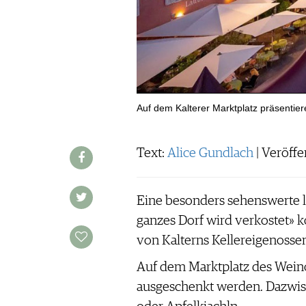
WERBUNG
PRESSE
IMPRESSUM
AGB & DATENSCHUTZ
FAQ
Auf dem Kalterer Marktplatz präsentier
SCHWEIZ
|
DEUTSCHLAND
|
Text:
Alice Gundlach
| Veröffe
SUISSE ROMANDE
Eine besonders sehenswerte lo
ganzes Dorf wird verkostet» 
von Kalterns Kellereigenosse
Auf dem Marktplatz des Weino
ausgeschenkt werden. Dazwisc