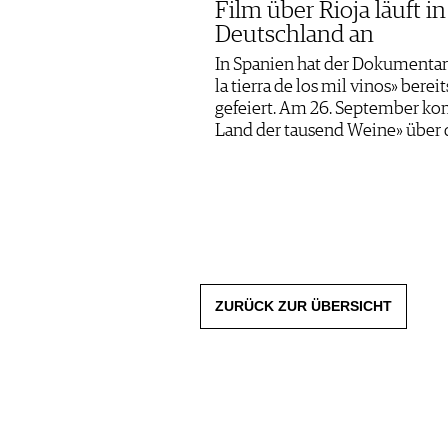
Film über Rioja läuft in
Deutschland an
In Spanien hat der Dokumentarf
la tierra de los mil vinos» berei
gefeiert. Am 26. September k
Land der tausend Weine» über 
ZURÜCK ZUR ÜBERSICHT