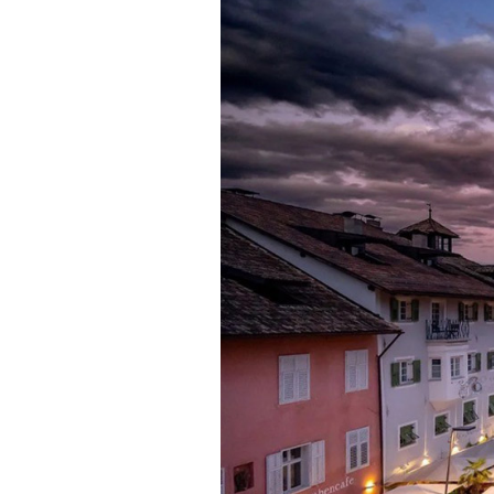
AUSGABE
VINOPHILES
ARCHIV
ARCHIV
VORTEILSWELT
ANMELDEN
AWARDS
GEWINNSPIELE
VORTEILSWELT
TRINKREIFETABELLE
ABO
WEINSUCHE
NEWSLETTER
WINE TRADE CLUB
REDAKTION
JOBS