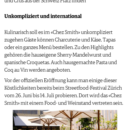
und Crus aus der Schweiz Platz finden
AGB & DATENSCHUTZ
FAQ
Unkompliziert und international
Kulinarisch soll es im «Chez Smith» unkompliziert
zugehen Gäste können Charcuterie und Käse, Tapas
oder ein ganzes Menü bestellen. Zu den Highlights
gehören die hauseigene Sherry-Mandelwurst und
spanische Croquetas. Auch hausgemachte Pasta und
Coq au Vin werden angeboten.
Vor der offiziellen Eröffnung kann man einige dieser
Köstlichkeiten bereits beim Streetfood-Festival Zürich
vom 26. Juni bis 14. Juli probieren. Dort wird das «Chez
Smith» mit einem Food- und Weinstand vertreten sein.