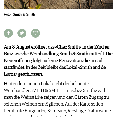
ARCHIV
VORTEILSWELT
Foto: Smith & Smith
ANMELDEN
AWARDS
GEWINNSPIELE
Am 8. August eröffnet das «Chez Smith» in der Zürcher
VORTEILSWELT
Binz. wie die Weinhandlung Smith & Smith mitteilt. Die
TRINKREIFETABELLE
Neueröffnung folgt auf eine Renovation, die im Juli
ABO
stattfindet. In der Zeit bleibt das Lokal «Smith and de
WEINSUCHE
Luma» geschlossen.
NEWSLETTER
WINE TRADE CLUB
Hinter dem neuen Lokal steht der bekannte
REDAKTION
Weinhändler SMITH & SMITH, Im «Chez Smith» will
JOBS
man die Weinstärke zeigen und den Gästen Zugang zu
WERBUNG
seltenen Weinen ermöglichen. Auf der Karte sollen
PRESSE
berühmte Burgunder, Bordeaux, Rieslinge, Naturweine
IMPRESSUM