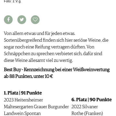
Foto: z.V.g.
ARCHIV
VORTEILSWELT
ANMELDEN
Von allem etwas und für jeden etwas.
AWARDS
Sortenübergreifend finden sich hier seriöse Weine, die
GEWINNSPIELE
sogar noch eine Reifung vertragen dürften. Von
VORTEILSWELT
Schnäppchen zu sprechen verbietet sich, dafür sind
TRINKREIFETABELLE
diese Weine allesamt viel zu wertig.
ABO
WEINSUCHE
Best Buy - Kennzeichnung bei einer Weißweinwertung
NEWSLETTER
ab 88 Punkten, unter 10 €
WINE TRADE CLUB
REDAKTION
1. Platz | 91 Punkte
JOBS
6. Platz | 90 Punkte
2023 Heitersheimer
WERBUNG
Maltesergarten Grauer Burgunder
2022 Silvaner
PRESSE
Landwein Spontan
Rothe (Franken)
IMPRESSUM