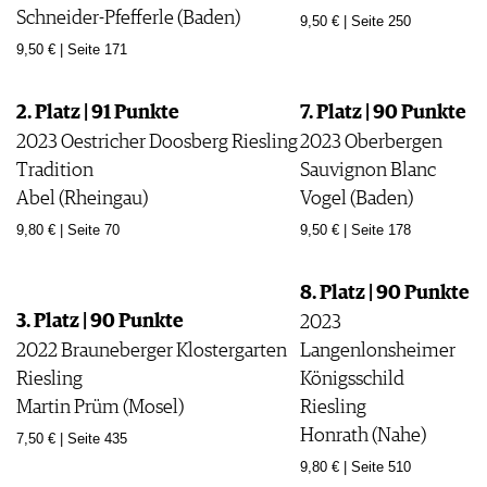
Schneider-Pfefferle (Baden)
AGB & DATENSCHUTZ
9,50 € | Seite 250
FAQ
9,50 € | Seite 171
2. Platz | 91 Punkte
7. Platz | 90 Punkte
2023 Oestricher Doosberg Riesling
2023 Oberbergen
Tradition
Sauvignon Blanc
Abel (Rheingau)
Vogel (Baden)
9,80 € | Seite 70
9,50 € | Seite 178
8. Platz | 90 Punkte
3. Platz | 90 Punkte
2023
2022 Brauneberger Klostergarten
Langenlonsheimer
Riesling
Königsschild
Martin Prüm (Mosel)
Riesling
Honrath (Nahe)
7,50 € | Seite 435
9,80 € | Seite 510