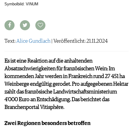
ARCHIV
Symbolbild: VINUM
VORTEILSWELT
ANMELDEN
AWARDS
Text:
Alice Gundlach
| Veröffentlicht: 21.11.2024
GEWINNSPIELE
VORTEILSWELT
Es ist eine Reaktion auf die anhaltenden
TRINKREIFETABELLE
Absatzschwierigkeiten für französischen Wein: Im
ABO
kommenden Jahr werden in Frankreich rund 27 451 ha
WEINSUCHE
Weinberge endgültig gerodet. Pro aufgegebenen Hektar
NEWSLETTER
zahlt das französische Landwirtschaftsministerium
WINE TRADE CLUB
4‘000 Euro an Entschädigung. Das berichtet das
REDAKTION
Branchenportal Vitisphère.
JOBS
WERBUNG
Zwei Regionen besonders betroffen
PRESSE
IMPRESSUM