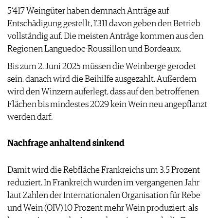
AGB & DATENSCHUTZ
5‘417 Weingüter haben demnach Anträge auf
FAQ
Entschädigung gestellt, 1‘311 davon geben den Betrieb
vollständig auf. Die meisten Anträge kommen aus den
Regionen Languedoc-Roussillon und Bordeaux.
Bis zum 2. Juni 2025 müssen die Weinberge gerodet
sein, danach wird die Beihilfe ausgezahlt. Außerdem
wird den Winzern auferlegt, dass auf den betroffenen
Flächen bis mindestes 2029 kein Wein neu angepflanzt
werden darf.
Nachfrage anhaltend sinkend
Damit wird die Rebfläche Frankreichs um 3,5 Prozent
reduziert. In Frankreich wurden im vergangenen Jahr
laut Zahlen der Internationalen Organisation für Rebe
und Wein (OIV) 10 Prozent mehr Wein produziert, als