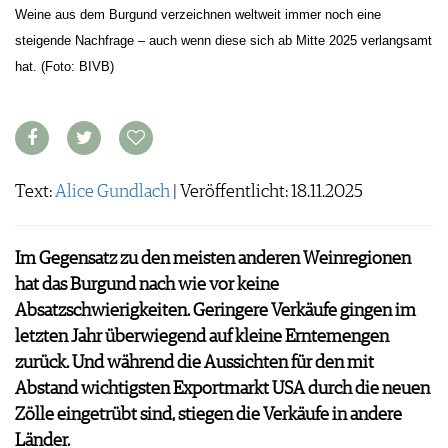
ARCHIV
Weine aus dem Burgund verzeichnen weltweit immer noch eine
VORTEILSWELT
steigende Nachfrage – auch wenn diese sich ab Mitte 2025 verlangsamt
hat. (Foto: BIVB)
ANMELDEN
AWARDS
GEWINNSPIELE
VORTEILSWELT
Text:
Alice Gundlach
| Veröffentlicht: 18.11.2025
TRINKREIFETABELLE
ABO
Im Gegensatz zu den meisten anderen Weinregionen
WEINSUCHE
hat das Burgund nach wie vor keine
NEWSLETTER
Absatzschwierigkeiten. Geringere Verkäufe gingen im
WINE TRADE CLUB
letzten Jahr überwiegend auf kleine Erntemengen
REDAKTION
zurück. Und während die Aussichten für den mit
JOBS
Abstand wichtigsten Exportmarkt USA durch die neuen
WERBUNG
Zölle eingetrübt sind, stiegen die Verkäufe in andere
PRESSE
Länder.
IMPRESSUM