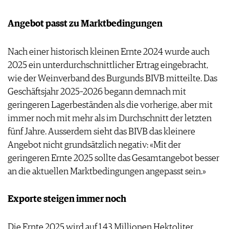
AGB & DATENSCHUTZ
Angebot passt zu Marktbedingungen
FAQ
Nach einer historisch kleinen Ernte 2024 wurde auch
2025 ein unterdurchschnittlicher Ertrag eingebracht,
wie der Weinverband des Burgunds BIVB mitteilte. Das
Geschäftsjahr 2025–2026 begann demnach mit
geringeren Lagerbeständen als die vorherige, aber mit
immer noch mit mehr als im Durchschnitt der letzten
fünf Jahre. Ausserdem sieht das BIVB das kleinere
Angebot nicht grundsätzlich negativ: «Mit der
geringeren Ernte 2025 sollte das Gesamtangebot besser
an die aktuellen Marktbedingungen angepasst sein.»
Exporte steigen immer noch
Die Ernte 2025 wird auf 1,43 Millionen Hektoliter