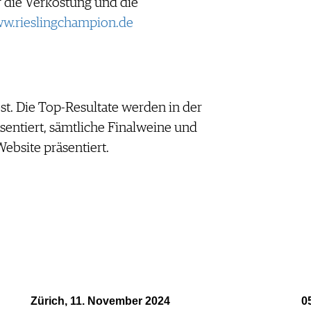
r die Verkostung und die
w.rieslingchampion.de
est. Die Top-Resultate werden in der
ntiert, sämtliche Finalweine und
ebsite präsentiert.
Zürich, 11. November 2024
0