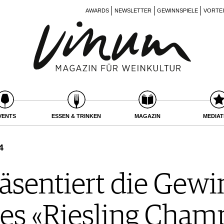
AWARDS
NEWSLETTER
GEWINNSPIELE
VORTE
VENTS
ESSEN & TRINKEN
MAGAZIN
MEDIA
4
sentiert die Gewin
es «Riesling Cham