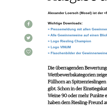
AUSGABE
VINOPHILES
ARCHIV
AWARDS
ARCHIV
Alexander Loersch (Mosel)
ist
der
«R
VORTEILSWELT
GEWINNSPIELE
Wichtige Downloads:
VORTEILSWELT
» Pressemeldung mit allen Gewinn
TRINKREIFETABELLE
» Alle Gewinnerweine auf einen Blic
ABO
» Logo Riesling Champion
WEINSUCHE
» Logo VINUM
NEWSLETTER
» Flaschenbilder der Gewinnerwei
WINE TRADE CLUB
REDAKTION
Die überragenden Bewertungen
JOBS
Wettbewerbskategorien zeigen 
WERBUNG
Füllhorn an Spitzenrieslinge
PRESSE
gibt. Schon in der Einstiegska
IMPRESSUM
Weine 90 oder mehr Punkte er
AGB & DATENSCHUTZ
haben dem Riesling-Freund a