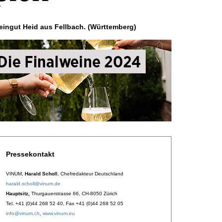
ingut Heid aus Fellbach. (Württemberg)
Pressekontakt
VINUM,
Harald Scholl
, Chefredakteur Deutschland
harald.scholl@vinum.de
Hauptsitz,
Thurgauerstrasse 66, CH-8050 Zürich
Tel. +41 (0)44 268 52 40, Fax +41 (0)44 268 52 05
info@vinum.ch
,
www.vinum.eu