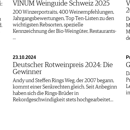
:
VINUM Weinguide Schweiz 2025
V
2
200 Winzerportraits, 400 Weinempfehlungen,
Jahrgangsbewertungen, Top Ten-Listen zu den
m
D
wichtigsten Rebsorten, spezielle
d.
M
Kennzeichnung der Bio-Weingüter, Restaurants-
»
M
…
d
23.10.2024
P
Deutscher Rotweinpreis 2024: Die
G
Gewinner
D
P
Andy und Steffen Rings Weg, der 2007 begann,
L
kommt einer Senkrechten gleich. Seit Anbeginn
i
haben sich die Rings-Brüder in
Rekordgeschwindigkeit stets hochgearbeitet…