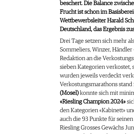
FAQ
beschert. Die Balance zwis
che
Frucht ist schon im Basisberei
SCHWEIZ
|
Wettbewerbsleiter Harald Sc
DEUTSCHLAND
|
Deutschland, das Ergebnis z
SUISSE ROMANDE
Drei Tage setzen sich mehr als
Sommeliers, Winzer, Händler
Redaktion an die Verkostungs
sieben Kategorien verkostet,
wurden jeweils verdeckt verk
Verkostungsmarathons stand f
(Mosel)
konnte sich mit mini
«Riesling Champion 2024»
sic
den Kategorien «Kabinett» un
auch die 93 Punkte für seine
Riesling Grosses Gewächs Jun