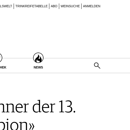
ILSWELT
TRINKREIFETABELLE
ABO
WEINSUCHE
ANMELDEN
THEK
NEWS
ner der 13.
pion»