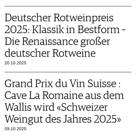
AWARDS
ARCHIV
VORTEILSWELT
GEWINNSPIELE
Deutscher Rotweinpreis
VORTEILSWELT
TRINKREIFETABELLE
2025: Klassik in Bestform –
ABO
Die Renaissance großer
WEINSUCHE
NEWSLETTER
deutscher Rotweine
WINE TRADE CLUB
20.10.2025
REDAKTION
JOBS
WERBUNG
Grand Prix du Vin Suisse :
PRESSE
Cave La Romaine aus dem
IMPRESSUM
AGB & DATENSCHUTZ
Wallis wird «Schweizer
FAQ
Weingut des Jahres 2025»
09.10.2025