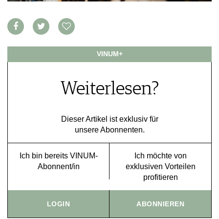
VORTEILSWELT
MEDIATHEK
APPS
NEWS
VINUM+
VIDEOS
WEINWIRTSCHAFT
BILDSTRECKEN
WEINSZENE
BÜCHER
Weiterlesen?
ANMELDEN
PORTRAITS
VINOPHILES
AWARDS
ARCHIV
Dieser Artikel ist exklusiv für
GEWINNSPIELE
unsere Abonnenten.
VORTEILSWELT
TRINKREIFETABELLE
Ich bin bereits VINUM-
Ich möchte von
ABO
Abonnent/in
exklusiven Vorteilen
WEINSUCHE
profitieren
NEWSLETTER
WINE TRADE CLUB
LOGIN
ABONNIEREN
REDAKTION