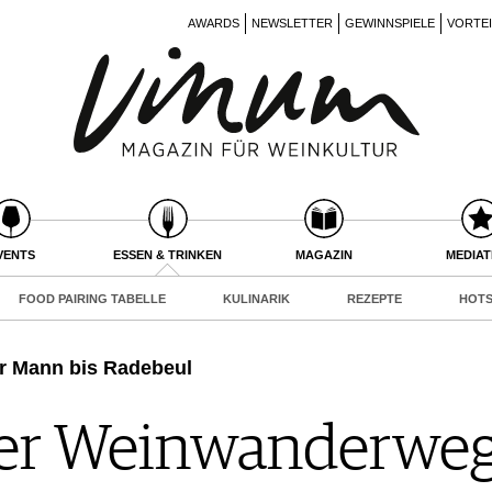
AWARDS
NEWSLETTER
GEWINNSPIELE
VORTE
VENTS
ESSEN & TRINKEN
MAGAZIN
MEDIA
FOOD PAIRING TABELLE
KULINARIK
REZEPTE
HOTS
r Mann bis Radebeul
her Weinwanderwe