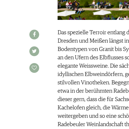
JOBS
WERBUNG
PRESSE
IMPRESSUM
Das spezielle Terroir entlang
AGB & DATENSCHUTZ
Dresden und Meißen längst in
FAQ
Bodentypen von Granit bis Sy
an den Ufern des Elbflusses s
SCHWEIZ
|
elegante Weissweine. Die säch
DEUTSCHLAND
|
idyllischen Elbweindörfern,
SUISSE ROMANDE
stilvollen Vinotheken. Begeg
etwa in der berühmten Radebe
dieser gern, dass die für Sa
Kachelofen gleich, die Wärm
weitergeben und so eine schön
Radebeuler Weinlandschaft thr