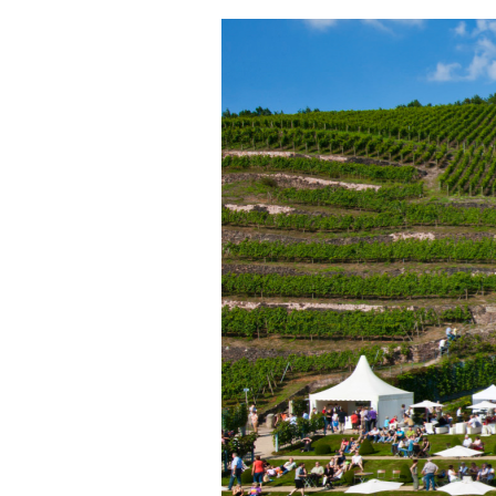
REPORTAGEN
MEDIATHEK
DOSSIER
APPS
WINEGUIDES
NEWS
VIDEOS
KLARTEXT
WEINWIRTSCHAFT
BILDSTRECKEN
EXTRAS
WEINSZENE
BÜCHER
ANMELDEN
ABO
PORTRAITS
AUSGABE
VINOPHILES
ARCHIV
AWARDS
ARCHIV
VORTEILSWELT
GEWINNSPIELE
VORTEILSWELT
TRINKREIFETABELLE
ABO
WEINSUCHE
NEWSLETTER
WINE TRADE CLUB
REDAKTION