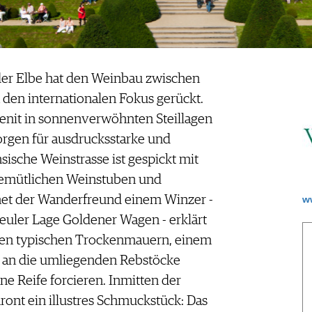
 der Elbe hat den Weinbau zwischen
 den internationalen Fokus gerückt.
enit in sonnenverwöhnten Steillagen
orgen für ausdrucksstarke und
sische Weinstrasse ist gespickt mit
 gemütlichen Weinstuben und
net der Wanderfreund einem Winzer -
w
uler Lage Goldener Wagen - erklärt
chsen typischen Trockenmauern, einem
e an die umliegenden Rebstöcke
e Reife forcieren. Inmitten der
ont ein illustres Schmuckstück: Das