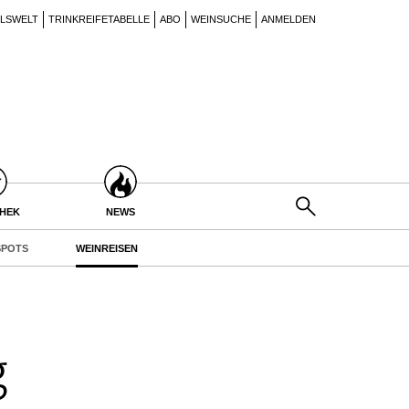
ILSWELT
TRINKREIFETABELLE
ABO
WEINSUCHE
ANMELDEN
THEK
NEWS
POTS
WEINREISEN
g