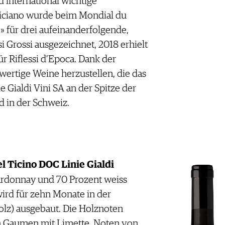
 international wichtige
liciano wurde beim Mondial du
» für drei aufeinanderfolgende,
 Grossi ausgezeichnet, 2018 erhielt
r Riflessi d’Epoca. Dank der
ertige Weine herzustellen, die das
e Gialdi Vini SA an der Spitze der
 in der Schweiz.
l Ticino DOC Linie Gialdi
ardonnay und 70 Prozent weiss
rd für zehn Monate in der
olz) ausgebaut. Die Holznoten
m Gaumen mit Limette, Noten von