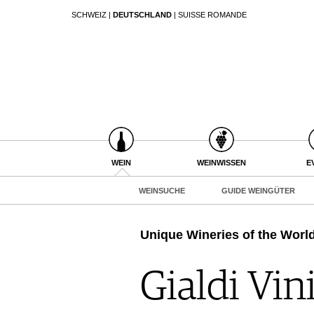
SCHWEIZ
|
DEUTSCHLAND
|
SUISSE ROMANDE
SUCHEN
WEIN
WEINSUCHE
GUIDE WEINGÜTER
WINETRADECLUB
WINZER
WEINE DES MONATS
WEIN
WEINWISSEN
E
TRINKREIFETABELLE
WEINSUCHE
GUIDE WEINGÜTER
UNIQUE WINERIES
CLUB LES DOMAINES
Unique Wineries of the Worl
WEINWISSEN
WEINREGIONEN
Gialdi Vin
EVENTS
WEINLEXIKON
EVENTKALENDER
WEINGESCHICHTE
ESSEN & TRINKEN
AWARDS