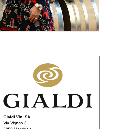
Gialdi Vini SA
Via Vignoo 3
6850 Mendrisio