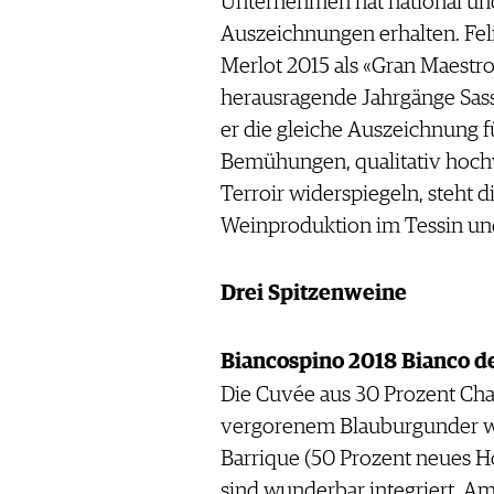
Unternehmen hat national und
Auszeichnungen erhalten. Fe
Merlot 2015 als «Gran Maestro
herausragende Jahrgänge Sassi
er die gleiche Auszeichnung fü
Bemühungen, qualitativ hochw
Terroir widerspiegeln, steht di
Weinproduktion im Tessin und
Drei Spitzenweine
Biancospino 2018 Bianco de
Die Cuvée aus 30 Prozent Ch
vergorenem Blauburgunder wi
Barrique (50 Prozent neues H
sind wunderbar integriert. A