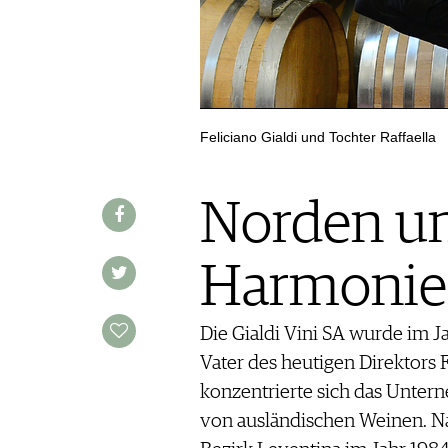
REDAKTION
JOBS
WERBUNG
PRESSE
Feliciano Gialdi und Tochter Raffaella
IMPRESSUM
AGB & DATENSCHUTZ
FAQ
Norden un
SCHWEIZ
|
Harmonie
DEUTSCHLAND
|
SUISSE ROMANDE
Die Gialdi Vini SA wurde im J
Vater des heutigen Direktors 
konzentrierte sich das Unte
von ausländischen Weinen. N