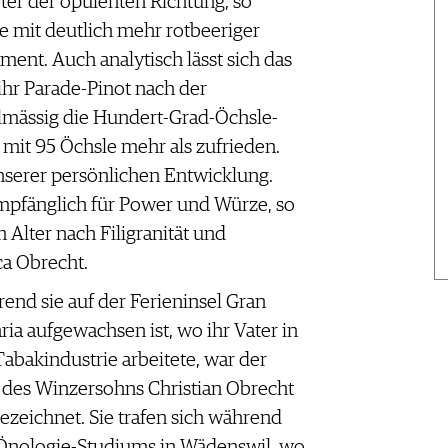
eter der opulenten Richtung, so
te mit deutlich mehr rotbeeriger
ent. Auch analytisch lässt sich das
ihr Parade-Pinot nach der
mässig die Hundert-Grad-Öchsle-
 mit 95 Öchsle mehr als zufrieden.
nserer persönlichen Entwicklung.
mpfänglich für Power und Würze, so
lter nach Filigranität und
ca Obrecht.
end sie auf der Ferieninsel Gran
ria aufgewachsen ist, wo ihr Vater in
Tabakindustrie arbeitete, war der
des Winzersohns Christian Obrecht
ezeichnet. Sie trafen sich während
Önologie-Studiums in Wädenswil, wo