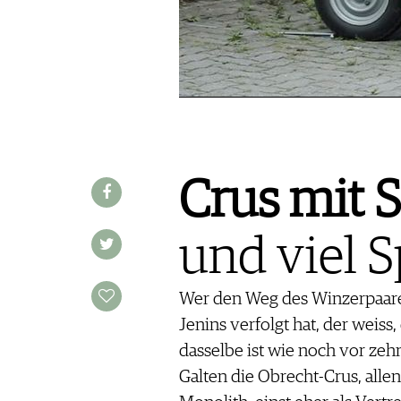
REDAKTION
JOBS
WERBUNG
PRESSE
IMPRESSUM
AGB & DATENSCHUTZ
FAQ
Crus mit 
SCHWEIZ
|
und viel 
DEUTSCHLAND
|
SUISSE ROMANDE
Wer den Weg des Winzerpaares
Jenins verfolgt hat, der weiss
dasselbe ist wie noch vor zehn
Galten die Obrecht-Crus, allen