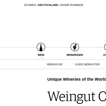
SCHWEIZ
|
DEUTSCHLAND
|
SUISSE ROMANDE
SUCHEN
WEIN
WEINSUCHE
GUIDE WEINGÜTER
WINETRADECLUB
WINZER
WEINE DES MONATS
WEIN
WEINWISSEN
E
TRINKREIFETABELLE
WEINSUCHE
GUIDE WEINGÜTER
UNIQUE WINERIES
CLUB LES DOMAINES
Unique Wineries of the Worl
WEINWISSEN
WEINREGIONEN
Weingut O
EVENTS
WEINLEXIKON
EVENTKALENDER
WEINGESCHICHTE
ESSEN & TRINKEN
AWARDS