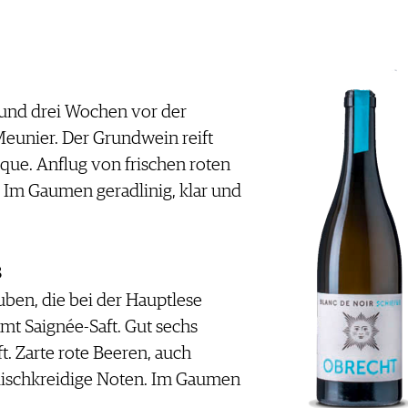
rund drei Wochen vor der
Meunier. Der Grundwein reift
ique. Anflug von frischen roten
Im Gaumen geradlinig, klar und
8
uben, die bei der Hauptlese
mt Saignée-Saft. Gut sechs
t. Zarte rote Beeren, auch
lischkreidige Noten. Im Gaumen