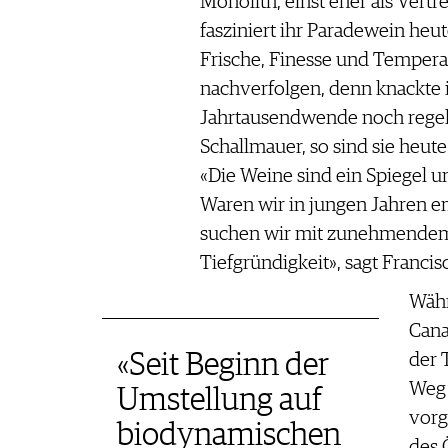
Monolith, einst eher als Vertr
fasziniert ihr Paradewein heu
Frische, Finesse und Temperam
nachverfolgen, denn knackte 
Jahrtausendwende noch regel
Schallmauer, so sind sie heute
«Die Weine sind ein Spiegel u
Waren wir in jungen Jahren e
suchen wir mit zunehmendem A
Tiefgründigkeit», sagt Francis
Währ
Cana
«Seit Beginn der
der 
Weg 
Umstellung auf
vorg
biodynamischen
des 