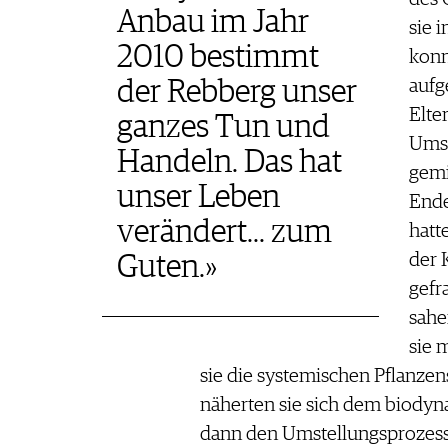
Anbau im Jahr
sie 
2010 bestimmt
konn
aufg
der Rebberg unser
Elte
ganzes Tun und
Umst
Handeln. Das hat
gemi
unser Leben
Ende
verändert... zum
hatt
der 
Guten.»
gefr
sahe
sie 
sie die systemischen Pflanzens
näherten sie sich dem biody
dann den Umstellungsprozess, 