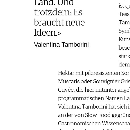
Land. Und
ist 
trotzdem: Es
Tess
braucht neue
Tamb
Symb
Ideen.»
Kuns
Valentina Tamborini
besc
star
dem 
Hektar mit pilzresistenten Sor
Muscaris oder Souvignier Gris
Cuvée, die hier mitunter ange
programmatischen Namen La R
Valentina Tamborini hat sich
an der von Slow Food gegründ
Gastronomischen Wissenschaft