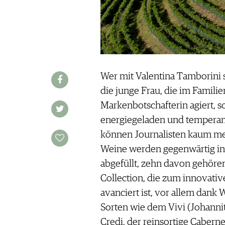
REDAKTION
JOBS
WERBUNG
PRESSE
IMPRESSUM
Wer mit Valentina Tamborini 
AGB & DATENSCHUTZ
die junge Frau, die im Famili
FAQ
Markenbotschafterin agiert, s
energiegeladen und temperame
SCHWEIZ
|
können Journalisten kaum me
DEUTSCHLAND
|
Weine werden gegenwärtig in
SUISSE ROMANDE
abgefüllt, zehn davon gehöre
Collection, die zum innovati
avanciert ist, vor allem dank
Sorten wie dem Vivi (Johannit
Credi, der reinsortige Cabernet