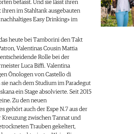
ten befasst. Und sie lässt ihren
t ihren im Stahltank ausgebauten
«nachhaltiges Easy Drinking» im
 das heute bei Tamborini den Takt
 Patron, Valentinas Cousin Mattia
 entscheidende Rolle bei der
meister Luca Biffi. Valentina
en Önologen von Castello di
ls sie nach dem Studium im Paradegut
kana ein Stage absolvierte. Seit 2015
eine. Zu den neuen
 gehört auch der Espe N.7 aus der
r Kreuzung zwischen Tannat und
trockneten Trauben gekeltert,