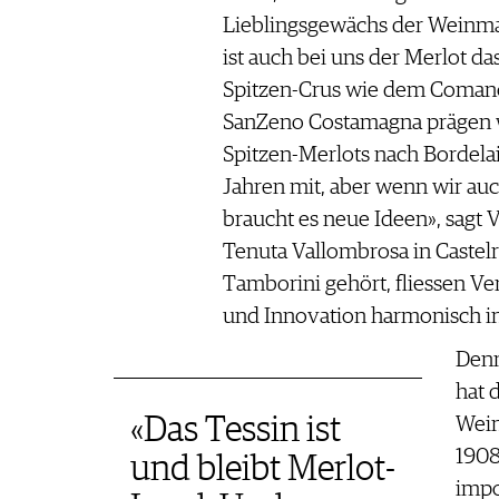
Lieblingsgewächs der Weinmac
ist auch bei uns der Merlot d
Spitzen-Crus wie dem Coman
SanZeno Costamagna prägen w
Spitzen-Merlots nach Bordela
Jahren mit, aber wenn wir auch
braucht es neue Ideen», sagt 
Tenuta Vallombrosa in Castelro
Tamborini gehört, fliessen Ve
und Innovation harmonisch i
Denn
hat 
«Das Tessin ist
Wein
1908
und bleibt Merlot-
impo