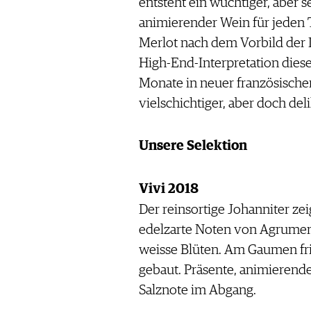
entsteht ein wuchtiger, aber s
animierender Wein für jeden T
Merlot nach dem Vorbild der 
High-End-Interpretation dieses
Monate in neuer französischer
vielschichtiger, aber doch del
Unsere Selektion
Vivi 2018
Der reinsortige Johanniter zei
edelzarte Noten von Agrumen
weisse Blüten. Am Gaumen fris
gebaut. Präsente, animierend
Salznote im Abgang.