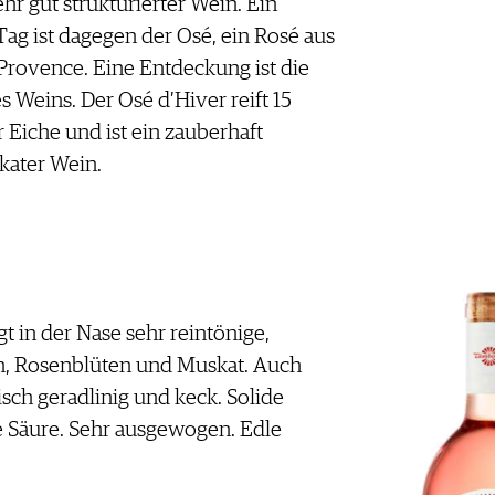
ehr gut strukturierter Wein. Ein
ag ist dagegen der Osé, ein Rosé aus
Provence. Eine Entdeckung ist die
 Weins. Der Osé d’Hiver reift 15
 Eiche und ist ein zauberhaft
ikater Wein.
gt in der Nase sehr reintönige,
, Rosenblüten und Muskat. Auch
ch geradlinig und keck. Solide
e Säure. Sehr ausgewogen. Edle