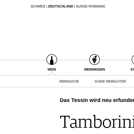
SCHWEIZ
|
DEUTSCHLAND
|
SUISSE ROMANDE
SUCHEN
WEIN
WEINSUCHE
GUIDE WEINGÜTER
WINETRADECLUB
WINZER
WEINE DES MONATS
WEIN
WEINWISSEN
E
TRINKREIFETABELLE
WEINSUCHE
GUIDE WEINGÜTER
UNIQUE WINERIES
CLUB LES DOMAINES
Das Tessin wird neu erfunde
WEINWISSEN
WEINREGIONEN
Tamborini
EVENTS
WEINLEXIKON
EVENTKALENDER
WEINGESCHICHTE
ESSEN & TRINKEN
AWARDS