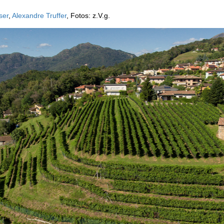
ser
,
Alexandre Truffer
, Fotos: z.V.g.