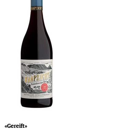
«Gereift»