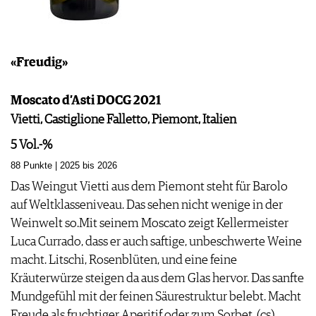
«Freudig»
Moscato d’Asti DOCG 2021
Vietti, Castiglione Falletto, Piemont, Italien
5 Vol.-%
88 Punkte | 2025 bis 2026
Das Weingut Vietti aus dem Piemont steht für Barolo
auf Weltklasseniveau. Das sehen nicht wenige in der
Weinwelt so.Mit seinem Moscato zeigt Kellermeister
Luca Currado, dass er auch saftige, unbeschwerte Weine
macht. Litschi, Rosenblüten, und eine feine
Kräuterwürze steigen da aus dem Glas hervor. Das sanfte
Mundgefühl mit der feinen Säurestruktur belebt. Macht
Freude als fruchtiger Aperitif oder zum Sorbet. (cs)