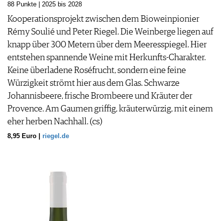
88 Punkte | 2025 bis 2028
WERBUNG
Kooperationsprojekt zwischen dem Bioweinpionier
PRESSE
Rémy Soulié und Peter Riegel. Die Weinberge liegen auf
IMPRESSUM
knapp über 300 Metern über dem Meeresspiegel. Hier
AGB & DATENSCHUTZ
entstehen spannende Weine mit Herkunfts-Charakter.
FAQ
Keine überladene Roséfrucht, sondern eine feine
Würzigkeit strömt hier aus dem Glas. Schwarze
Johannisbeere, frische Brombeere und Kräuter der
Provence. Am Gaumen griffig, kräuterwürzig, mit einem
eher herben Nachhall. (cs)
8,95 Euro |
riegel.de