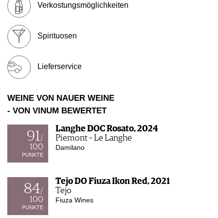
Verkostungsmöglichkeiten
WERBUNG
PRESSE
IMPRESSUM
Spirituosen
AGB & DATENSCHUTZ
FAQ
Lieferservice
WEINE VON NAUER WEINE
- VON VINUM BEWERTET
Langhe DOC Rosato, 2024
91
Piemont – Le Langhe
/
100
Damilano
PUNKTE
Tejo DO Fiuza Ikon Red, 2021
84
Tejo
/
100
Fiuza Wines
PUNKTE