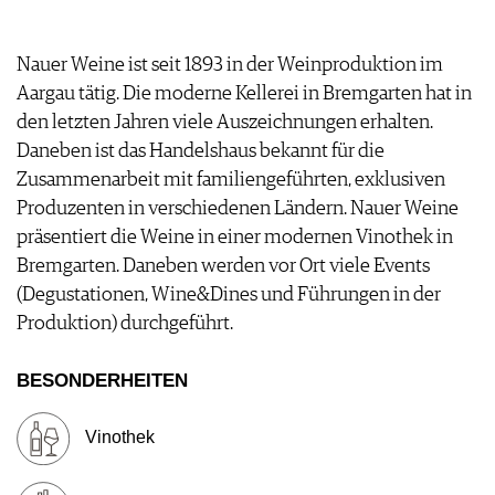
FOOD PAIRING TABELLE
TIPPS & TRICKS
REPORTAGEN
KULINARIK
MEDIATHEK
NEWS
DOSSIER
REZEPTE
Nauer Weine ist seit 1893 in der Weinproduktion im
APPS
WINEGUIDES
HOTSPOTS
Aargau tätig. Die moderne Kellerei in Bremgarten hat in
NEWS
VIDEOS
KLARTEXT
WEINREISEN
den letzten Jahren viele Auszeichnungen erhalten.
WEINWIRTSCHAFT
BILDSTRECKEN
EXTRAS
Daneben ist das Handelshaus bekannt für die
WEINSZENE
BÜCHER
ANMELDEN
ABO
Zusammenarbeit mit familiengeführten, exklusiven
PORTRAITS
AUSGABE
VINOPHILES
Produzenten in verschiedenen Ländern. Nauer Weine
ARCHIV
AWARDS
ARCHIV
präsentiert die Weine in einer modernen Vinothek in
VORTEILSWELT
GEWINNSPIELE
Bremgarten. Daneben werden vor Ort viele Events
VORTEILSWELT
(Degustationen, Wine&Dines und Führungen in der
TRINKREIFETABELLE
Produktion) durchgeführt.
ABO
WEINSUCHE
BESONDERHEITEN
NEWSLETTER
WINE TRADE CLUB
Vinothek
REDAKTION
JOBS