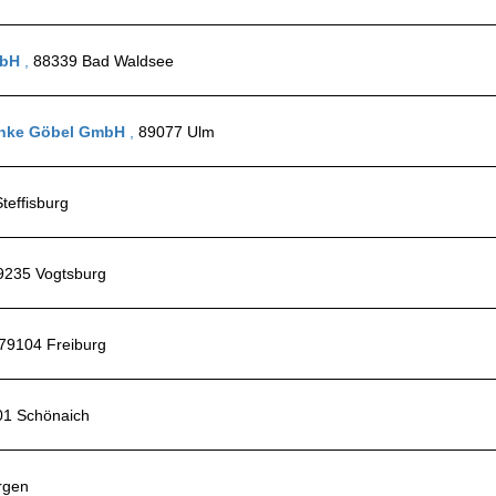
mbH
,
88339 Bad Waldsee
ränke Göbel GmbH
,
89077 Ulm
teffisburg
9235 Vogtsburg
79104 Freiburg
01 Schönaich
rgen