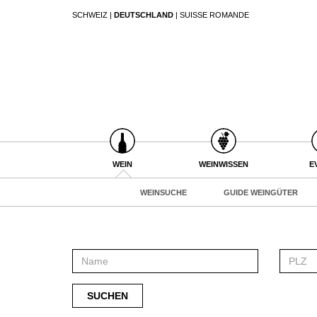
SCHWEIZ
|
DEUTSCHLAND
|
SUISSE ROMANDE
SUCHEN
WEIN
WEINSUCHE
GUIDE WEINGÜTER
WINETRADECLUB
WINZER
WEINE DES MONATS
WEIN
WEINWISSEN
E
TRINKREIFETABELLE
WEINSUCHE
GUIDE WEINGÜTER
UNIQUE WINERIES
CLUB LES DOMAINES
WEINWISSEN
WEINREGIONEN
EVENTS
WEINLEXIKON
EVENTKALENDER
WEINGESCHICHTE
ESSEN & TRINKEN
AWARDS