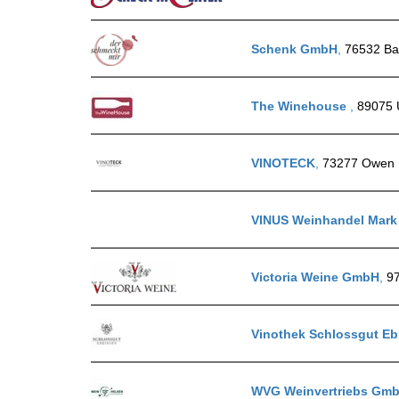
Schenk GmbH
,
76532 B
The Winehouse
,
89075 
VINOTECK
,
73277 Owen
VINUS Weinhandel Mark
Victoria Weine GmbH
,
9
Vinothek Schlossgut Eb
WVG Weinvertriebs Gm