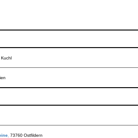
 Kuchl
ien
eine
,
73760 Ostfildern