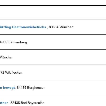
Ritzling Gastronomiebetriebs
,
80634 München
94166 Stubenberg
 München
72 Wildflecken
in bewegt
,
84489 Burghausen
rtner
,
82435 Bad Bayersoien