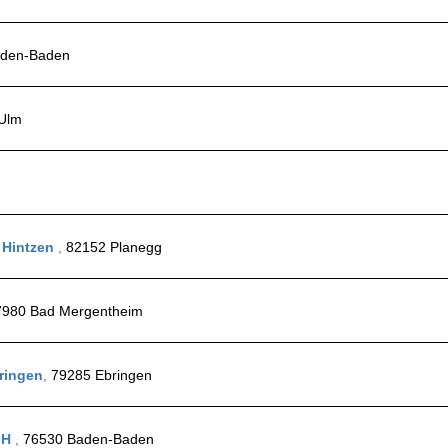
aden-Baden
Ulm
 Hintzen
,
82152 Planegg
7980 Bad Mergentheim
ringen
,
79285 Ebringen
bH
,
76530 Baden-Baden