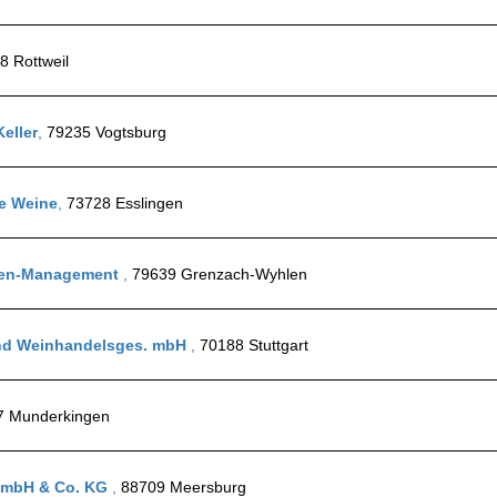
8 Rottweil
eller
,
79235 Vogtsburg
te Weine
,
73728 Esslingen
nen-Management
,
79639 Grenzach-Wyhlen
und Weinhandelsges. mbH
,
70188 Stuttgart
7 Munderkingen
GmbH & Co. KG
,
88709 Meersburg