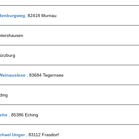
indenburgweg
,
82418 Murnau
etershausen
ürzburg
 Weinauslese
,
83684 Tegernsee
ding
sche
,
85386 Eching
ichael Unger
,
83112 Frasdorf