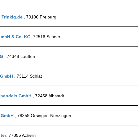
 Trinkig.de
,
79106 Freiburg
 GmbH & Co. KG
,
72516 Scheer
eG
,
74348 Lauffen
r GmbH
,
73114 Schlat
kehandels GmbH
,
72458 Albstadt
rt GmbH
,
78359 Orsingen-Nenzingen
ter
,
77855 Achern