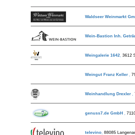
Waldseer Weinmarkt G
Wein-Bastion Inh. Get
Weingalerie 1642
,
3612 S
Weingut Franz Keller
,
7
Weinhandlung Drexler
,
genuss7.de GmbH
,
711
televino
,
88085 Langena