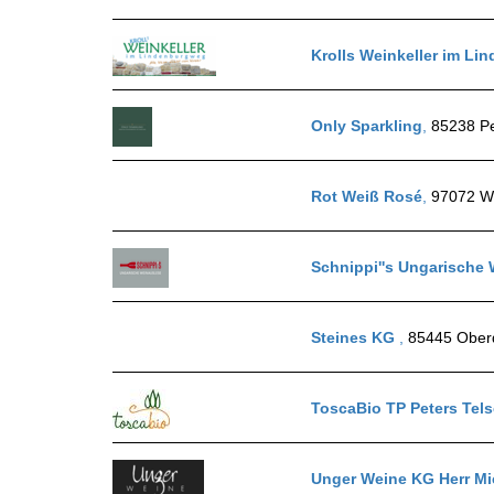
Krolls Weinkeller im L
Only Sparkling
,
85238 P
Rot Weiß Rosé
,
97072 W
Schnippi''s Ungarische
Steines KG
,
85445 Ober
ToscaBio TP Peters Tel
Unger Weine KG Herr M