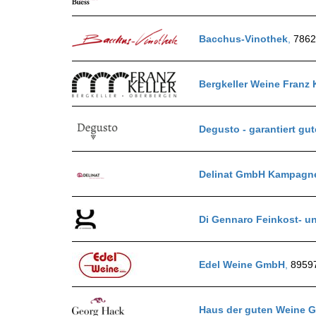
REDAKTION
Bacchus-Vinothek
,
7862
JOBS
WERBUNG
PRESSE
Bergkeller Weine Franz K
IMPRESSUM
AGB & DATENSCHUTZ
Degusto - garantiert gu
FAQ
Delinat GmbH Kampag
SCHWEIZ
|
DEUTSCHLAND
|
Di Gennaro Feinkost- 
SUISSE ROMANDE
Edel Weine GmbH
,
8959
Haus der guten Weine 