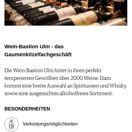
FOOD PAIRING TABELLE
TIPPS & TRICKS
REPORTAGEN
KULINARIK
MEDIATHEK
NEWS
DOSSIER
REZEPTE
APPS
WINEGUIDES
HOTSPOTS
NEWS
VIDEOS
KLARTEXT
WEINREISEN
WEINWIRTSCHAFT
BILDSTRECKEN
EXTRAS
WEINSZENE
BÜCHER
ANMELDEN
ABO
Wein-Bastion Ulm - das
PORTRAITS
AUSGABE
Gaumenkitzelfachgeschäft
VINOPHILES
ARCHIV
AWARDS
ARCHIV
VORTEILSWELT
GEWINNSPIELE
Die Wein-Bastion Ulm hütet in ihren perfekt
VORTEILSWELT
temperierten Gewölben über 2000 Weine. Dazu
TRINKREIFETABELLE
kommt eine breite Auswahl an Spirituosen und Whisky,
ABO
sowie eine ausgesuchtes alkoholfreies Sortiment.
WEINSUCHE
NEWSLETTER
BESONDERHEITEN
WINE TRADE CLUB
REDAKTION
Verkostungsmöglichkeiten
JOBS