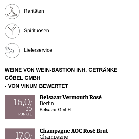
WERBUNG
Raritäten
PRESSE
IMPRESSUM
AGB & DATENSCHUTZ
Spirituosen
FAQ
Lieferservice
WEINE VON WEIN-BASTION INH. GETRÄNKE
GÖBEL GMBH
- VON VINUM BEWERTET
Belsazar Vermouth Rosé
16,0
Berlin
/
20
Belsazar GmbH
PUNKTE
Champagne AOC Rosé Brut
17,0
Champagne
/