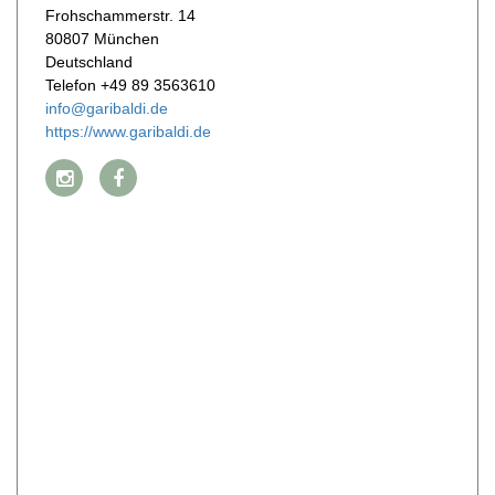
Frohschammerstr. 14
WERBUNG
80807 München
PRESSE
Deutschland
IMPRESSUM
Telefon +49 89 3563610
AGB & DATENSCHUTZ
info@garibaldi.de
https://www.garibaldi.de
FAQ