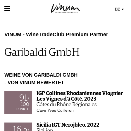
DE
WEIN
WEINSUCHE
VINUM - WineTradeClub Premium Partner
GUIDE WEINGÜTER
WINETRADECLUB
Garibaldi GmbH
WINZER
WEINE DES MONATS
TRINKREIFETABELLE
UNIQUE WINERIES
WEINE VON GARIBALDI GMBH
CLUB LES DOMAINES
- VON VINUM BEWERTET
WEINWISSEN
IGP Collines Rhodaniennes Viognier
91
Les Vignes d'à Côté, 2023
/
WEINREGIONEN
EVENTS
100
Côtes du Rhône Régionales
WEINLEXIKON
PUNKTE
Cave Yves Cuilleron
EVENTKALENDER
WEINGESCHICHTE
ESSEN & TRINKEN
AWARDS
WEINLAGERUNG
Sicilia IGT Nerojbleo, 2022
FOOD PAIRING TIPPS
EVENT-BILDER
16,5
INFOGRAFIKEN
MAGAZIN
Sizilien
/