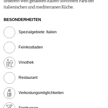
unserem weit gefassten Italien-Sortiment Fans der
WERBUNG
italienischen und mediterranen Küche.
PRESSE
IMPRESSUM
BESONDERHEITEN
AGB & DATENSCHUTZ
FAQ
Spezialgebiete: Italien
Feinkostladen
Vinothek
Restaurant
Verkostungsmöglichkeiten
Spirituosen