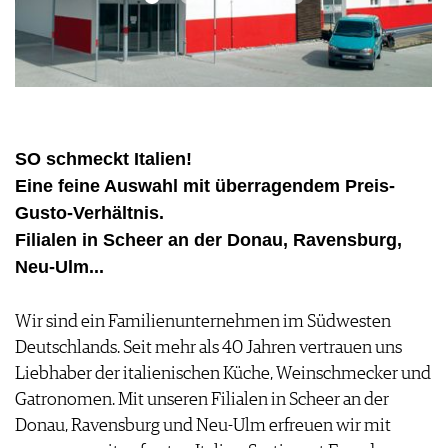
FOOD PAIRING TABELLE
TIPPS & TRICKS
REPORTAGEN
KULINARIK
MEDIATHEK
NEWS
DOSSIER
REZEPTE
APPS
WINEGUIDES
HOTSPOTS
NEWS
VIDEOS
KLARTEXT
WEINREISEN
WEINWIRTSCHAFT
BILDSTRECKEN
EXTRAS
WEINSZENE
BÜCHER
ANMELDEN
ABO
SO schmeckt Italien!
PORTRAITS
AUSGABE
Eine feine Auswahl mit überragendem Preis-
VINOPHILES
ARCHIV
AWARDS
Gusto-Verhältnis.
ARCHIV
VORTEILSWELT
GEWINNSPIELE
Filialen in Scheer an der Donau, Ravensburg,
VORTEILSWELT
Neu-Ulm...
TRINKREIFETABELLE
ABO
Wir sind ein Familienunternehmen im Südwesten
WEINSUCHE
Deutschlands. Seit mehr als 40 Jahren vertrauen uns
NEWSLETTER
Liebhaber der italienischen Küche, Weinschmecker und
WINE TRADE CLUB
Gatronomen. Mit unseren Filialen in Scheer an der
REDAKTION
Donau, Ravensburg und Neu-Ulm erfreuen wir mit
JOBS