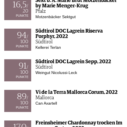
Sekt b. A. Marie Brut Motzenbäcker
16,5
by Marie Menger-Krug
/
20
Pfalz
PUNKTE
Motzenbäcker Sektgut
Südtirol DOC Lagrein Riserva
94
Porphyr, 2022
/
100
Südtirol
PUNKTE
Kellerei Terlan
Südtirol DOC Lagrein Sepp, 2022
91
Südtirol
/
100
Weingut Nicolussi-Leck
PUNKTE
Vi de la Terra Mallorca Corum, 2022
89
Mallorca
/
100
Can Axartell
PUNKTE
Freinsheimer Chardonnay trocken Im