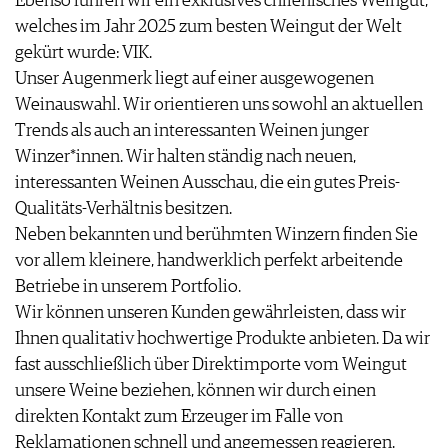
Ebenso führen wir ein exklusives chilenisches Weingut,
WERBUNG
welches im Jahr 2025 zum besten Weingut der Welt
PRESSE
gekürt wurde: VIK.
IMPRESSUM
Unser Augenmerk liegt auf einer ausgewogenen
AGB & DATENSCHUTZ
Weinauswahl. Wir orientieren uns sowohl an aktuellen
FAQ
Trends als auch an interessanten Weinen junger
Winzer*innen. Wir halten ständig nach neuen,
interessanten Weinen Ausschau, die ein gutes Preis-
Qualitäts-Verhältnis besitzen.
Neben bekannten und berühmten Winzern finden Sie
vor allem kleinere, handwerklich perfekt arbeitende
Betriebe in unserem Portfolio.
Wir können unseren Kunden gewährleisten, dass wir
Ihnen qualitativ hochwertige Produkte anbieten. Da wir
fast ausschließlich über Direktimporte vom Weingut
unsere Weine beziehen, können wir durch einen
direkten Kontakt zum Erzeuger im Falle von
Reklamationen schnell und angemessen reagieren.