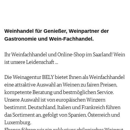
FOOD PAIRING TABELLE
TIPPS & TRICKS
REPORTAGEN
KULINARIK
MEDIATHEK
NEWS
DOSSIER
REZEPTE
APPS
WINEGUIDES
HOTSPOTS
NEWS
VIDEOS
KLARTEXT
Weinhandel für Genießer, Weinpartner der
WEINREISEN
WEINWIRTSCHAFT
BILDSTRECKEN
EXTRAS
Gastronomie und Wein-Fachhandel.
WEINSZENE
BÜCHER
ANMELDEN
ABO
PORTRAITS
AUSGABE
VINOPHILES
Ihr Weinfachhandel und Online-Shop im Saarland! Wein
ARCHIV
AWARDS
ARCHIV
ist unsere Leidenschaft …
VORTEILSWELT
GEWINNSPIELE
VORTEILSWELT
Die Weinagentur BELY bietet Ihnen als Weinfachhandel
TRINKREIFETABELLE
eine attraktive Auswahl an Weinen zu fairen Preisen,
ABO
kompetente Beratung und bestmöglichen Service.
WEINSUCHE
Unsere Auswahl ist von europäischen Winzern
NEWSLETTER
bestimmt. Deutschland, Italien und Frankreich führen
WINE TRADE CLUB
das Sortiment an, gefolgt von Spanien, Österreich und
REDAKTION
Luxemburg.
JOBS