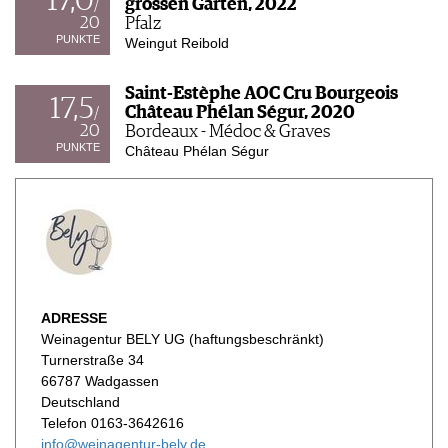
17,0
grossen Garten, 2022
/
20
Pfalz
PUNKTE
Weingut Reibold
Saint-Estèphe AOC Cru Bourgeois
17,5
Château Phélan Ségur, 2020
/
20
Bordeaux - Médoc & Graves
PUNKTE
Château Phélan Ségur
ADRESSE
Weinagentur BELY UG (haftungsbeschränkt)
Turnerstraße 34
66787 Wadgassen
Deutschland
Telefon 0163-3642616
info@weinagentur-bely.de