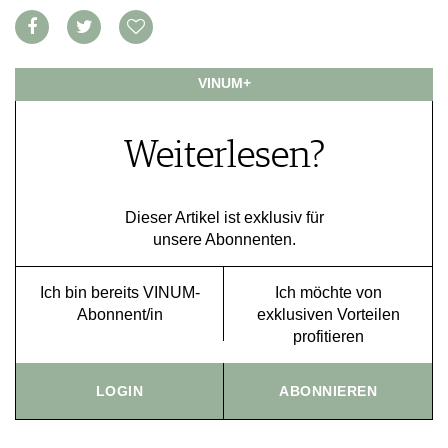
FOOD PAIRING TABELLE
TIPPS & TRICKS
REPORTAGEN
KULINARIK
MEDIATHEK
NEWS
DOSSIER
REZEPTE
APPS
WINEGUIDES
HOTSPOTS
VINUM+
NEWS
VIDEOS
KLARTEXT
WEINREISEN
WEINWIRTSCHAFT
BILDSTRECKEN
EXTRAS
WEINSZENE
BÜCHER
Weiterlesen?
ANMELDEN
ABO
PORTRAITS
AUSGABE
VINOPHILES
ARCHIV
AWARDS
ARCHIV
Dieser Artikel ist exklusiv für
VORTEILSWELT
GEWINNSPIELE
unsere Abonnenten.
VORTEILSWELT
TRINKREIFETABELLE
Ich bin bereits VINUM-
Ich möchte von
ABO
Abonnent/in
exklusiven Vorteilen
WEINSUCHE
profitieren
NEWSLETTER
WINE TRADE CLUB
LOGIN
ABONNIEREN
REDAKTION
JOBS