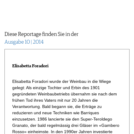
WERBUNG
PRESSE
IMPRESSUM
AGB & DATENSCHUTZ
Diese Reportage finden Sie in der
FAQ
Ausgabe 10 | 2014
Elisabetta Foradori
Elisabetta Foradori wurde der Weinbau in die Wiege
gelegt: Als einzige Tochter und Erbin des 1901
gegründeten Weinbaubetriebs übernahm sie nach dem
frühen Tod ihres Vaters mit nur 20 Jahren die
Verantwortung. Bald begann sie, die Erträge zu
reduzieren und neue Techniken wie Barriques
einzusetzen. 1986 lancierte sie den Super-Teroldego
Granato, der bald regelmässig drei Gläser im «Gambero
Rosso» einheimste. In den 1990er Jahren investierte