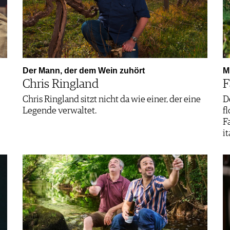
Der Mann, der dem Wein zuhört
M
Chris Ringland
F
Chris Ringland sitzt nicht da wie einer, der eine
D
Legende verwaltet.
f
F
i