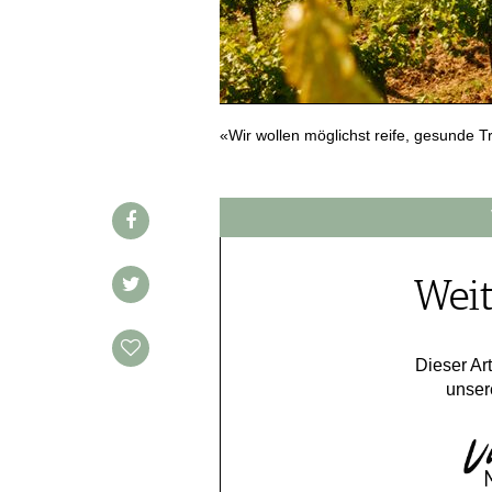
REDAKTION
JOBS
WERBUNG
PRESSE
«Wir wollen möglichst reife, gesunde T
IMPRESSUM
AGB & DATENSCHUTZ
FAQ
Weit
SCHWEIZ
|
DEUTSCHLAND
|
SUISSE ROMANDE
Dieser Art
unser