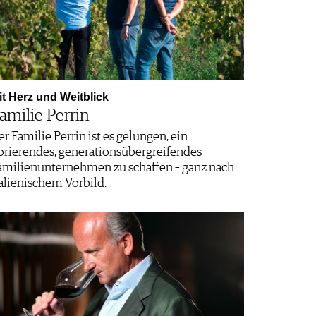
it Herz und Weitblick
amilie Perrin
er Familie Perrin ist es gelungen, ein
lorierendes, generationsübergreifendes
amilienunternehmen zu schaffen – ganz nach
talienischem Vorbild.