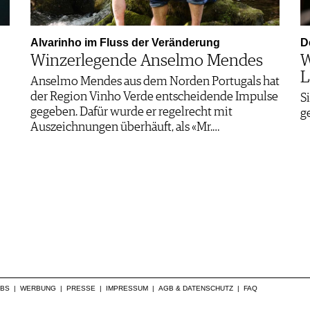
Alvarinho im Fluss der Veränderung
D
Winzerlegende Anselmo Mendes
W
L
Anselmo Mendes aus dem Norden Portugals hat
der Region Vinho Verde entscheidende Impulse
S
gegeben. Dafür wurde er regelrecht mit
g
Auszeichnungen überhäuft, als «Mr.…
OBS
|
WERBUNG
|
PRESSE
|
IMPRESSUM
|
AGB & DATENSCHUTZ
|
FAQ