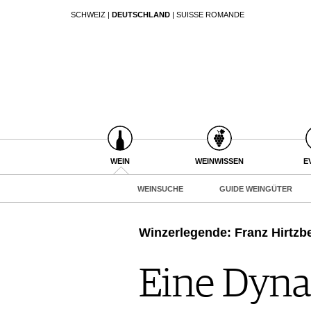
SCHWEIZ
|
DEUTSCHLAND
|
SUISSE ROMANDE
SUCHEN
WEIN
WEINSUCHE
GUIDE WEINGÜTER
WINETRADECLUB
WINZER
WEINE DES MONATS
WEIN
WEINWISSEN
E
TRINKREIFETABELLE
WEINSUCHE
GUIDE WEINGÜTER
UNIQUE WINERIES
CLUB LES DOMAINES
Winzerlegende: Franz Hirtzb
WEINWISSEN
WEINREGIONEN
Eine Dynas
EVENTS
WEINLEXIKON
EVENTKALENDER
WEINGESCHICHTE
ESSEN & TRINKEN
AWARDS