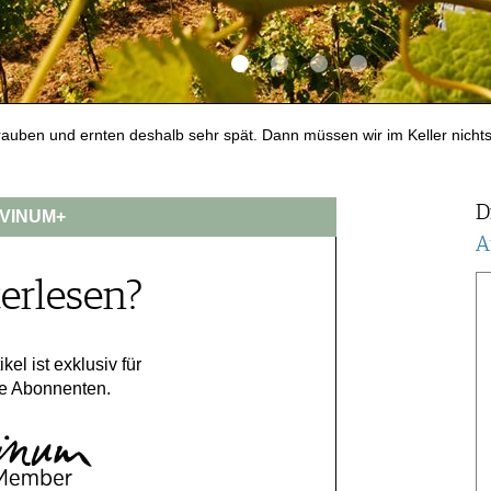
rauben und ernten deshalb sehr spät. Dann müssen wir im Keller nicht
D
VINUM+
A
erlesen?
ikel ist exklusiv für
e Abonnenten.