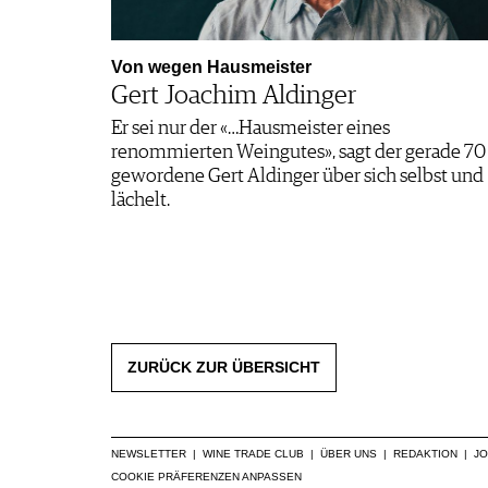
Von wegen Hausmeister
Gert Joachim Aldinger
Er sei nur der «…Hausmeister eines
renommierten Weingutes», sagt der gerade 70
gewordene Gert Aldinger über sich selbst und
lächelt.
ZURÜCK ZUR ÜBERSICHT
NEWSLETTER
|
WINE TRADE CLUB
|
ÜBER UNS
|
REDAKTION
|
J
COOKIE PRÄFERENZEN ANPASSEN