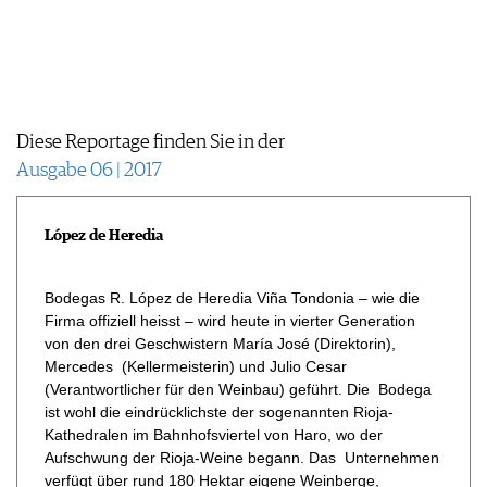
WERBUNG
PRESSE
IMPRESSUM
AGB & DATENSCHUTZ
FAQ
Diese Reportage finden Sie in der
Ausgabe 06 | 2017
López de Heredia
Bodegas R. López de Heredia Viña Tondonia – wie die
Firma offiziell heisst – wird heute in vierter Generation
von den drei Geschwistern María José (Direktorin),
Mercedes (Kellermeisterin) und Julio Cesar
(Verantwortlicher für den Weinbau) geführt. Die Bodega
ist wohl die eindrücklichste der sogenannten Rioja-
Kathedralen im Bahnhofsviertel von Haro, wo der
Aufschwung der Rioja-Weine begann. Das Unternehmen
verfügt über rund 180 Hektar eigene Weinberge,