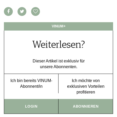
FOOD PAIRING TABELLE
TIPPS & TRICKS
REPORTAGEN
KULINARIK
MEDIATHEK
NEWS
DOSSIER
REZEPTE
APPS
WINEGUIDES
HOTSPOTS
NEWS
VIDEOS
KLARTEXT
VINUM+
WEINREISEN
WEINWIRTSCHAFT
BILDSTRECKEN
EXTRAS
WEINSZENE
BÜCHER
ANMELDEN
ABO
Weiterlesen?
PORTRAITS
AUSGABE
VINOPHILES
ARCHIV
AWARDS
ARCHIV
VORTEILSWELT
GEWINNSPIELE
Dieser Artikel ist exklusiv für
unsere Abonnenten.
VORTEILSWELT
TRINKREIFETABELLE
Ich bin bereits VINUM-
Ich möchte von
ABO
Abonnent/in
exklusiven Vorteilen
WEINSUCHE
profitieren
NEWSLETTER
WINE TRADE CLUB
LOGIN
ABONNIEREN
REDAKTION
JOBS