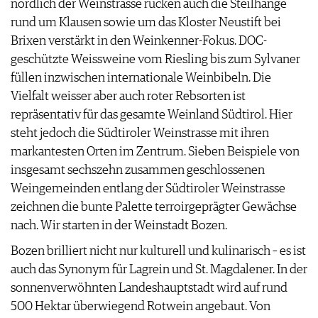
nördlich der Weinstrasse rücken auch die Steilhänge
rund um Klausen sowie um das Kloster Neustift bei
Brixen verstärkt in den Weinkenner-Fokus. DOC-
geschützte Weissweine vom Riesling bis zum Sylvaner
füllen inzwischen internationale Weinbibeln. Die
Vielfalt weisser aber auch roter Rebsorten ist
repräsentativ für das gesamte Weinland Südtirol. Hier
steht jedoch die Südtiroler Weinstrasse mit ihren
markantesten Orten im Zentrum. Sieben Beispiele von
insgesamt sechszehn zusammen geschlossenen
Weingemeinden entlang der Südtiroler Weinstrasse
zeichnen die bunte Palette terroirgeprägter Gewächse
nach. Wir starten in der Weinstadt Bozen.
Bozen brilliert nicht nur kulturell und kulinarisch – es ist
auch das Synonym für Lagrein und St. Magdalener. In der
sonnenverwöhnten Landeshauptstadt wird auf rund
500 Hektar überwiegend Rotwein angebaut. Von