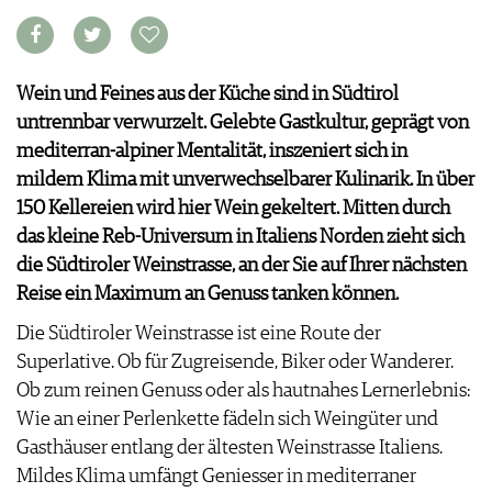
KULINARIK
MEDIATHEK
DOSSIER
REZEPTE
APPS
WINEGUIDES
HOTSPOTS
NEWS
VIDEOS
KLARTEXT
WEINREISEN
Wein und Feines aus der Küche sind in Südtirol
WEINWIRTSCHAFT
BILDSTRECKEN
EXTRAS
untrennbar verwurzelt. Gelebte Gastkultur, geprägt von
WEINSZENE
BÜCHER
ANMELDEN
ABO
PORTRAITS
mediterran-alpiner Mentalität, inszeniert sich in
AUSGABE
VINOPHILES
mildem Klima mit unverwechselbarer Kulinarik. In über
ARCHIV
AWARDS
ARCHIV
150 Kellereien wird hier Wein gekeltert. Mitten durch
VORTEILSWELT
GEWINNSPIELE
das kleine Reb-Universum in Italiens Norden zieht sich
VORTEILSWELT
die Südtiroler Weinstrasse, an der Sie auf Ihrer nächsten
TRINKREIFETABELLE
Reise ein Maximum an Genuss tanken können.
ABO
Die Südtiroler Weinstrasse ist eine Route der
WEINSUCHE
Superlative. Ob für Zugreisende, Biker oder Wanderer.
NEWSLETTER
Ob zum reinen Genuss oder als hautnahes Lernerlebnis:
WINE TRADE CLUB
Wie an einer Perlenkette fädeln sich Weingüter und
REDAKTION
Gasthäuser entlang der ältesten Weinstrasse Italiens.
JOBS
Mildes Klima umfängt Geniesser in mediterraner
WERBUNG