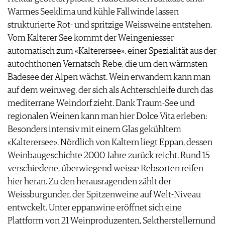
Warmes Seeklima und kühle Fallwinde lassen
strukturierte Rot- und spritzige Weissweine entstehen.
Vom Kalterer See kommt der Weingeniesser
automatisch zum «Kalterersee», einer Spezialität aus der
autochthonen Vernatsch-Rebe, die um den wärmsten
Badesee der Alpen wächst. Wein erwandern kann man
auf dem wein.weg, der sich als Achterschleife durch das
mediterrane Weindorf zieht. Dank Traum-See und
regionalen Weinen kann man hier Dolce Vita erleben:
Besonders intensiv mit einem Glas gekühltem
«Kalterersee». Nördlich von Kaltern liegt Eppan, dessen
Weinbaugeschichte 2000 Jahre zurück reicht. Rund 15
verschiedene, überwiegend weisse Rebsorten reifen
hier heran. Zu den herausragenden zählt der
Weissburgunder, der Spitzenweine auf Welt-Niveau
entwckelt. Unter eppan.wine eröffnet sich eine
Plattform von 21 Weinproduzenten, Sektherstellernund