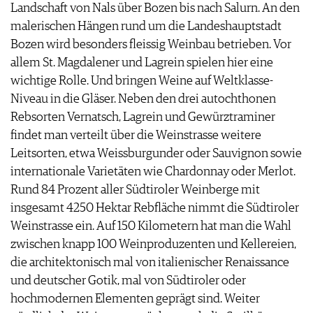
Landschaft von Nals über Bozen bis nach Salurn. An den
PRESSE
malerischen Hängen rund um die Landeshauptstadt
IMPRESSUM
Bozen wird besonders fleissig Weinbau betrieben. Vor
AGB & DATENSCHUTZ
allem St. Magdalener und Lagrein spielen hier eine
FAQ
wichtige Rolle. Und bringen Weine auf Weltklasse-
Niveau in die Gläser. Neben den drei autochthonen
Rebsorten Vernatsch, Lagrein und Gewürztraminer
findet man verteilt über die Weinstrasse weitere
Leitsorten, etwa Weissburgunder oder Sauvignon sowie
internationale Varietäten wie Chardonnay oder Merlot.
Rund 84 Prozent aller Südtiroler Weinberge mit
insgesamt 4250 Hektar Rebfläche nimmt die Südtiroler
Weinstrasse ein. Auf 150 Kilometern hat man die Wahl
zwischen knapp 100 Weinproduzenten und Kellereien,
die architektonisch mal von italienischer Renaissance
und deutscher Gotik, mal von Südtiroler oder
hochmodernen Elementen geprägt sind. Weiter