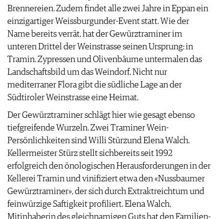
Brennereien. Zudem findet alle zwei Jahre in Eppan ein
einzigartiger Weissburgunder-Event statt. Wie der
Name bereits verrät, hat der Gewürztraminer im
unteren Drittel der Weinstrasse seinen Ursprung: in
Tramin. Zypressen und Olivenbäume untermalen das
Landschaftsbild um das Weindorf. Nicht nur
mediterraner Flora gibt die südliche Lage an der
Südtiroler Weinstrasse eine Heimat.
Der Gewürztraminer schlägt hier wie gesagt ebenso
tiefgreifende Wurzeln. Zwei Traminer Wein-
Persönlichkeiten sind Willi Stürzund Elena Walch.
Kellermeister Stürz stellt sichbereits seit 1992
erfolgreich den önologischen Herausforderungen in der
Kellerei Tramin und vinifiziert etwa den «Nussbaumer
Gewürztraminer», der sich durch Extraktreichtum und
feinwürzige Saftigkeit profiliert. Elena Walch,
Mitinhaberin des gleichnamigen Guts hat den Familien-