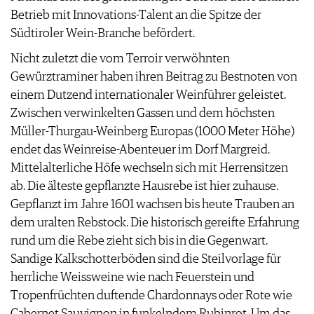
Betrieb mit Innovations-Talent an die Spitze der
Südtiroler Wein-Branche befördert.
Nicht zuletzt die vom Terroir verwöhnten
Gewürztraminer haben ihren Beitrag zu Bestnoten von
einem Dutzend internationaler Weinführer geleistet.
Zwischen verwinkelten Gassen und dem höchsten
Müller-Thurgau-Weinberg Europas (1000 Meter Höhe)
endet das Weinreise-Abenteuer im Dorf Margreid.
Mittelalterliche Höfe wechseln sich mit Herrensitzen
ab. Die älteste gepflanzte Hausrebe ist hier zuhause.
Gepflanzt im Jahre 1601 wachsen bis heute Trauben an
dem uralten Rebstock. Die historisch gereifte Erfahrung
rund um die Rebe zieht sich bis in die Gegenwart.
Sandige Kalkschotterböden sind die Steilvorlage für
herrliche Weissweine wie nach Feuerstein und
Tropenfrüchten duftende Chardonnays oder Rote wie
Cabernet Sauvignon in funkelndem Rubinrot. Um das