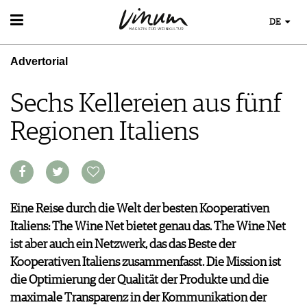
DE
WEIN
Advertorial
WEINSUCHE
WEINWISSEN
GUIDE WEINGÜTER
WEINREGIONEN
Sechs Kellereien aus fünf
WINETRADECLUB
WEINLEXIKON
WINZER
Regionen Italiens
WEINGESCHICHTE
WEINE DES MONATS
WEINLAGERUNG
TRINKREIFETABELLE
INFOGRAFIKEN
UNIQUE WINERIES
TIPPS & TRICKS
CLUB LES DOMAINES
NEWS
Eine Reise durch die Welt der besten Kooperativen
Italiens: The Wine Net bietet genau das. The Wine Net
EVENTS
ist aber auch ein Netzwerk, das das Beste der
EVENTKALENDER
ESSEN & TRINKEN
Kooperativen Italiens zusammenfasst. Die Mission ist
AWARDS
FOOD PAIRING TIPPS
die Optimierung der Qualität der Produkte und die
EVENT-BILDER
MAGAZIN
FOOD PAIRING TABELLE
maximale Transparenz in der Kommunikation der
REPORTAGEN