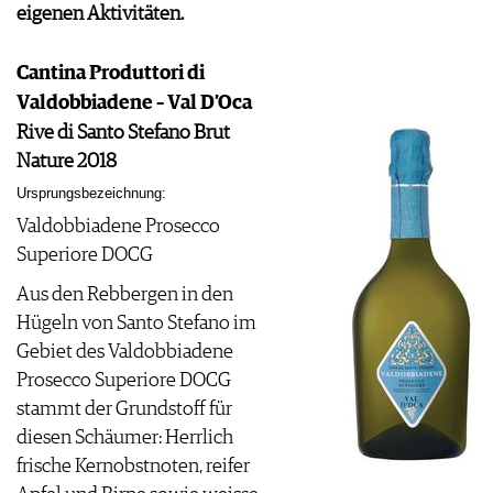
KULINARIK
eigenen Aktivitäten.
MEDIATHEK
DOSSIER
REZEPTE
APPS
WINEGUIDES
HOTSPOTS
NEWS
Cantina Produttori di
VIDEOS
KLARTEXT
WEINREISEN
WEINWIRTSCHAFT
BILDSTRECKEN
Valdobbiadene – Val D’Oca
EXTRAS
WEINSZENE
BÜCHER
Rive di Santo Stefano Brut
ANMELDEN
ABO
PORTRAITS
Nature 2018
AUSGABE
VINOPHILES
ARCHIV
Ursprungsbezeichnung:
AWARDS
ARCHIV
VORTEILSWELT
Valdobbiadene Prosecco
GEWINNSPIELE
Superiore DOCG
VORTEILSWELT
TRINKREIFETABELLE
Aus den Rebbergen in den
ABO
Hügeln von Santo Stefano im
WEINSUCHE
Gebiet des Valdobbiadene
NEWSLETTER
Prosecco Superiore DOCG
WINE TRADE CLUB
stammt der Grundstoff für
REDAKTION
diesen Schäumer: Herrlich
JOBS
frische Kernobstnoten, reifer
WERBUNG