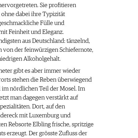
rvorgetreten. Sie profitieren
hne dabei ihre Typizität
geschmackliche Fülle und
mit Feinheit und Eleganz.
ndigsten aus Deutschland: tänzelnd,
n von der feinwürzigen Schiefernote,
niedrigen Alkoholgehalt.
meter gibt es aber immer wieder
orts stehen die Reben überwiegend
l im nördlichen Teil der Mosel. Im
tzt man dagegen verstärkt auf
ezialitäten. Dort, auf den
ndereck mit Luxemburg und
en Rebsorte Elbling frische, spritzige
 erzeugt. Der grösste Zufluss der