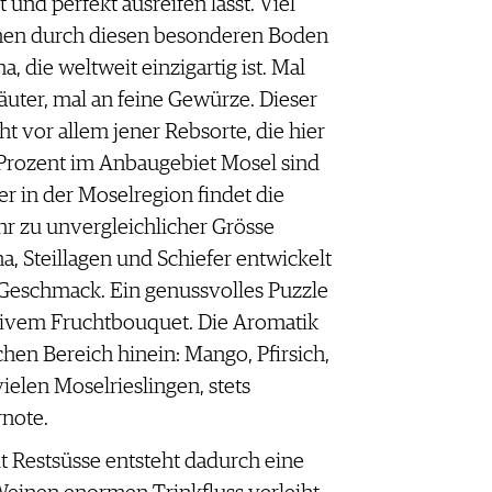
und perfekt ausreifen lässt. Viel
men durch diesen besonderen Boden
, die weltweit einzigartig ist. Mal
äuter, mal an feine Gewürze. Dieser
t vor allem jener Rebsorte, die hier
0 Prozent im Anbaugebiet Mosel sind
er in der Moselregion findet die
ihr zu unvergleichlicher Grösse
ma, Steillagen und Schiefer entwickelt
 Geschmack. Ein genussvolles Puzzle
sivem Fruchtbouquet. Die Aromatik
schen Bereich hinein: Mango, Pfirsich,
 vielen Moselrieslingen, stets
rnote.
 Restsüsse entsteht dadurch eine