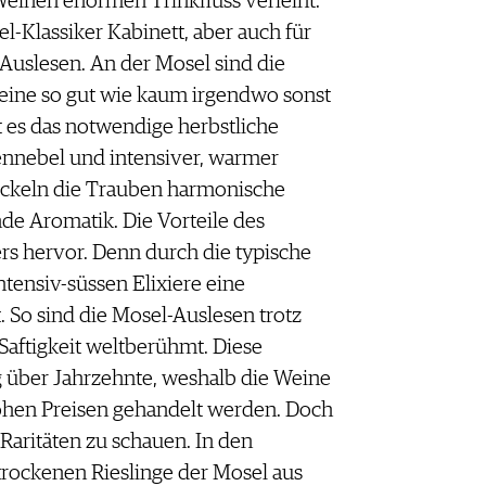
einen enormen Trinkfluss verleiht.
el-Klassiker Kabinett, aber auch für
Auslesen. An der Mosel sind die
eine so gut wie kaum irgendwo sonst
t es das notwendige herbstliche
nnebel und intensiver, warmer
ickeln die Trauben harmonische
e Aromatik. Die Vorteile des
rs hervor. Denn durch die typische
ntensiv-süssen Elixiere eine
. So sind die Mosel-Auslesen trotz
Saftigkeit weltberühmt. Diese
ig über Jahrzehnte, weshalb die Weine
ohen Preisen gehandelt werden. Doch
r Raritäten zu schauen. In den
trockenen Rieslinge der Mosel aus