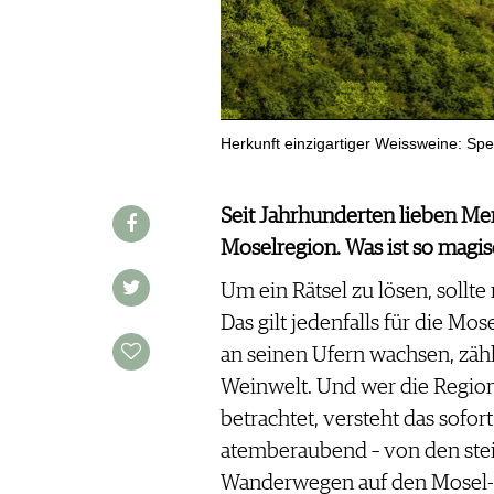
REDAKTION
JOBS
WERBUNG
PRESSE
IMPRESSUM
Herkunft einzigartiger Weissweine: Spe
AGB & DATENSCHUTZ
FAQ
Seit Jahrhunderten lieben Me
Moselregion. Was ist so magi
SCHWEIZ
|
Um ein Rätsel zu lösen, sollt
DEUTSCHLAND
|
Das gilt jedenfalls für die Mo
SUISSE ROMANDE
an seinen Ufern wachsen, zähl
Weinwelt. Und wer die Regio
betrachtet, versteht das sofor
atemberaubend – von den ste
Wanderwegen auf den Mosel-H