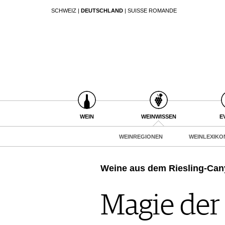
SCHWEIZ
|
DEUTSCHLAND
|
SUISSE ROMANDE
SUCHEN
WEIN
WEINSUCHE
WEINWISSEN
GUIDE WEINGÜTER
WEINREGIONEN
WINETRADECLUB
WEINLEXIKON
WINZER
WEINGESCHICHTE
WEINE DES MONATS
WEIN
WEINWISSEN
E
WEINLAGERUNG
TRINKREIFETABELLE
INFOGRAFIKEN
WEINREGIONEN
WEINLEXIKO
UNIQUE WINERIES
TIPPS & TRICKS
CLUB LES DOMAINES
NEWS
Weine aus dem Riesling-Ca
EVENTS
Magie der
EVENTKALENDER
ESSEN & TRINKEN
AWARDS
FOOD PAIRING TIPPS
EVENT-BILDER