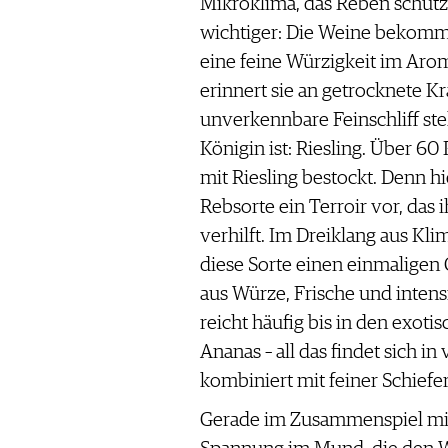
Mikroklima, das Reben schützt 
wichtiger: Die Weine bekom
eine feine Würzigkeit im Aroma
erinnert sie an getrocknete Kr
unverkennbare Feinschliff steh
Königin ist: Riesling. Über 6
mit Riesling bestockt. Denn hi
Rebsorte ein Terroir vor, das 
verhilft. Im Dreiklang aus Kli
diese Sorte einen einmaligen
aus Würze, Frische und inten
reicht häufig bis in den exoti
Ananas – all das findet sich in
kombiniert mit feiner Schiefe
Gerade im Zusammenspiel mit