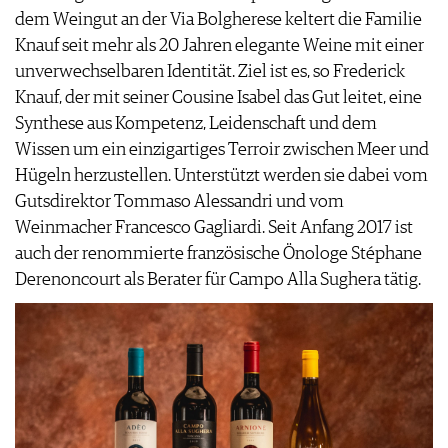
PRESSE
dem Weingut an der Via Bolgherese keltert die Familie
IMPRESSUM
Knauf seit mehr als 20 Jahren elegante Weine mit einer
AGB & DATENSCHUTZ
unverwechselbaren Identität. Ziel ist es, so Frederick
FAQ
Knauf, der mit seiner Cousine Isabel das Gut leitet, eine
Synthese aus Kompetenz, Leidenschaft und dem
Wissen um ein einzigartiges Terroir zwischen Meer und
Hügeln herzustellen. Unterstützt werden sie dabei vom
Gutsdirektor Tommaso Alessandri und vom
Weinmacher Francesco Gagliardi. Seit Anfang 2017 ist
auch der renommierte französische Önologe Stéphane
Derenoncourt als Berater für Campo Alla Sughera tätig.