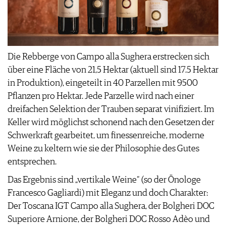
Die Rebberge von Campo alla Sughera erstrecken sich
über eine Fläche von 21,5 Hektar (aktuell sind 17.5 Hektar
in Produktion), eingeteilt in 40 Parzellen mit 9500
Pflanzen pro Hektar. Jede Parzelle wird nach einer
dreifachen Selektion der Trauben separat vinifiziert. Im
Keller wird möglichst schonend nach den Gesetzen der
Schwerkraft gearbeitet, um finessenreiche, moderne
Weine zu keltern wie sie der Philosophie des Gutes
entsprechen.
Das Ergebnis sind „vertikale Weine“ (so der Önologe
Francesco Gagliardi) mit Eleganz und doch Charakter:
Der Toscana IGT Campo alla Sughera, der Bolgheri DOC
Superiore Arnione, der Bolgheri DOC Rosso Adèo und