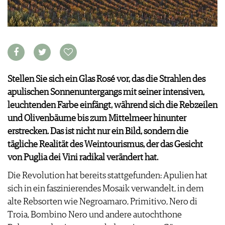
KULINARIK
MEDIATHEK
DOSSIER
REZEPTE
APPS
WINEGUIDES
HOTSPOTS
NEWS
VIDEOS
KLARTEXT
WEINREISEN
WEINWIRTSCHAFT
BILDSTRECKEN
EXTRAS
WEINSZENE
BÜCHER
ANMELDEN
ABO
PORTRAITS
AUSGABE
Stellen Sie sich ein Glas Rosé vor, das die Strahlen des
VINOPHILES
ARCHIV
AWARDS
apulischen Sonnenuntergangs mit seiner intensiven,
ARCHIV
VORTEILSWELT
GEWINNSPIELE
leuchtenden Farbe einfängt, während sich die Rebzeilen
VORTEILSWELT
und Olivenbäume bis zum Mittelmeer hinunter
TRINKREIFETABELLE
erstrecken. Das ist nicht nur ein Bild, sondern die
ABO
tägliche Realität des Weintourismus, der das Gesicht
WEINSUCHE
von Puglia dei Vini radikal verändert hat.
NEWSLETTER
Die Revolution hat bereits stattgefunden: Apulien hat
WINE TRADE CLUB
sich in ein faszinierendes Mosaik verwandelt, in dem
REDAKTION
alte Rebsorten wie Negroamaro, Primitivo, Nero di
JOBS
Troia, Bombino Nero und andere autochthone
WERBUNG