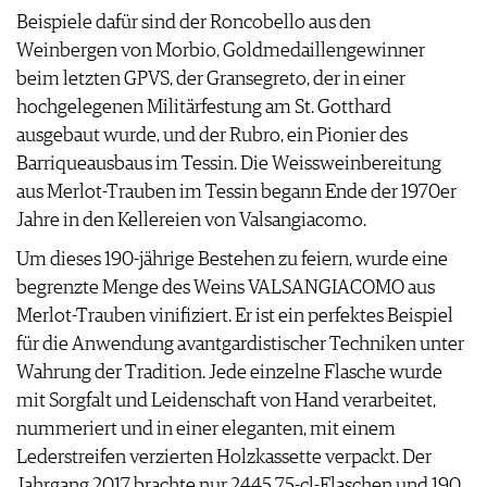
Beispiele dafür sind der Roncobello aus den
Weinbergen von Morbio, Goldmedaillengewinner
beim letzten GPVS, der Gransegreto, der in einer
hochgelegenen Militärfestung am St. Gotthard
ausgebaut wurde, und der Rubro, ein Pionier des
Barriqueausbaus im Tessin. Die Weissweinbereitung
aus Merlot-Trauben im Tessin begann Ende der 1970er
Jahre in den Kellereien von Valsangiacomo.
Um dieses 190-jährige Bestehen zu feiern, wurde eine
begrenzte Menge des Weins VALSANGIACOMO aus
Merlot-Trauben vinifiziert. Er ist ein perfektes Beispiel
für die Anwendung avantgardistischer Techniken unter
Wahrung der Tradition. Jede einzelne Flasche wurde
mit Sorgfalt und Leidenschaft von Hand verarbeitet,
nummeriert und in einer eleganten, mit einem
Lederstreifen verzierten Holzkassette verpackt. Der
Jahrgang 2017 brachte nur 2445 75-cl-Flaschen und 190