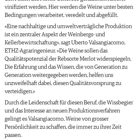
PRESSE
vinifiziert werden. Hier werden die Weine unter besten
IMPRESSUM
Bedingungen verarbeitet, veredelt und abgefüllt.
AGB & DATENSCHUTZ
«Eine nachhaltige und umweltverträgliche Produktion
FAQ
ist ein zentraler Aspekt der Weinbergs- und
Kellerbewirtschaftung», sagt Uberto Valsangiacomo,
ETHZ-Agraringenieur. «Die Weine sollen das
Qualitätspotenzial der Rebsorte Merlot widerspiegeln.
Die Erfahrung und das Wissen, die von Generation zu
Generation weitergegeben werden, helfen uns
unzweifelhaft dabei, diesen Qualitätsvorsprung zu
verteidigen.»
Durch die Leidenschaft für diesen Beruf, die Wissbegier
und das Interesse an neuen Produktionsverfahren
gelingt es Valsangiacomo, Weine von grosser
Persönlichkeit zu schaffen, die immer zu ihrer Zeit
passen.