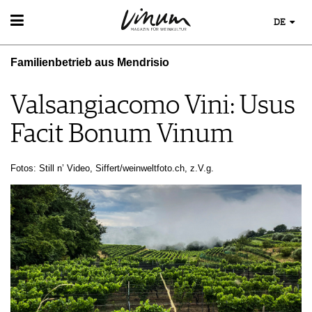
DE
WEIN
Familienbetrieb aus Mendrisio
WEINSUCHE
WEINWISSEN
GUIDE WEINGÜTER
WEINREGIONEN
Valsangiacomo Vini: Usus
WINETRADECLUB
WEINLEXIKON
WINZER
Facit Bonum Vinum
WEINGESCHICHTE
WEINE DES MONATS
WEINLAGERUNG
TRINKREIFETABELLE
INFOGRAFIKEN
Fotos: Still n’ Video, Siffert/weinweltfoto.ch, z.V.g.
UNIQUE WINERIES
TIPPS & TRICKS
CLUB LES DOMAINES
NEWS
EVENTS
EVENTKALENDER
ESSEN & TRINKEN
AWARDS
FOOD PAIRING TIPPS
EVENT-BILDER
MAGAZIN
FOOD PAIRING TABELLE
REPORTAGEN