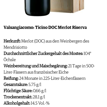
Valsangiacomo: Ticino DOC Merlot Riserva
Herkunft:
Merlot (DOC) aus den Weinbergen des
Mendrisiotto
Durchschnittlicher Zuckergehalt des Mostes:
104°
Öchsle
Weinbereitung und Maischegärung:
21 Tage in 500-
Liter-Fässern aus französischer Eiche
Reifung:
24 Monate in 225-Liter-Eichenfässern
Gesamtsäure:
5,75 g/l
Flüchtige Säure:
0,66 g/l
Trockenextrakt:
28,1 g/l
Alkoholgehalt:
14,5 Vol.-%