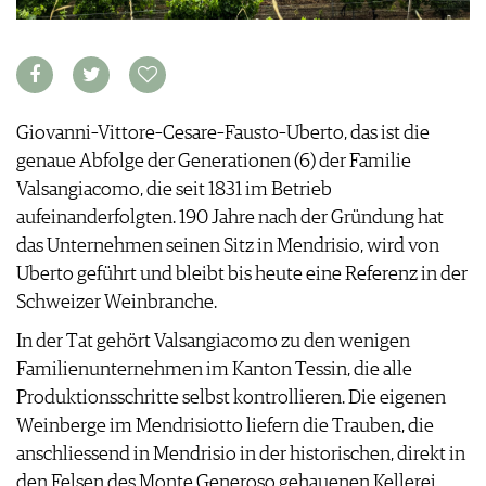
KULINARIK
MEDIATHEK
DOSSIER
REZEPTE
APPS
WINEGUIDES
HOTSPOTS
NEWS
VIDEOS
KLARTEXT
WEINREISEN
WEINWIRTSCHAFT
BILDSTRECKEN
EXTRAS
WEINSZENE
BÜCHER
ANMELDEN
Giovanni–Vittore–Cesare–Fausto–Uberto, das ist die
ABO
PORTRAITS
genaue Abfolge der Generationen (6) der Familie
AUSGABE
VINOPHILES
Valsangiacomo, die seit 1831 im Betrieb
ARCHIV
AWARDS
ARCHIV
VORTEILSWELT
aufeinanderfolgten. 190 Jahre nach der Gründung hat
GEWINNSPIELE
das Unternehmen seinen Sitz in Mendrisio, wird von
VORTEILSWELT
Uberto geführt und bleibt bis heute eine Referenz in der
TRINKREIFETABELLE
Schweizer Weinbranche.
ABO
WEINSUCHE
In der Tat gehört Valsangiacomo zu den wenigen
NEWSLETTER
Familienunternehmen im Kanton Tessin, die alle
WINE TRADE CLUB
Produktionsschritte selbst kontrollieren. Die eigenen
REDAKTION
Weinberge im Mendrisiotto liefern die Trauben, die
JOBS
anschliessend in Mendrisio in der historischen, direkt in
WERBUNG
den Felsen des Monte Generoso gehauenen Kellerei