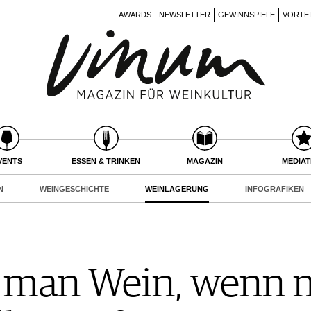
AWARDS
NEWSLETTER
GEWINNSPIELE
VORTE
VENTS
ESSEN & TRINKEN
MAGAZIN
MEDIA
N
WEINGESCHICHTE
WEINLAGERUNG
INFOGRAFIKEN
t man Wein, wenn 