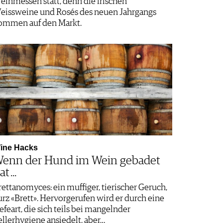
einmessen statt, denn die frischen
eissweine und Rosés des neuen Jahrgangs
ommen auf den Markt.
ine Hacks
enn der Hund im Wein gebadet
t ...
rettanomyces: ein muffiger, tierischer Geruch,
urz «Brett». Hervorgerufen wird er durch eine
efe­art, die sich teils bei mangelnder
ellerhygiene ansiedelt, aber…