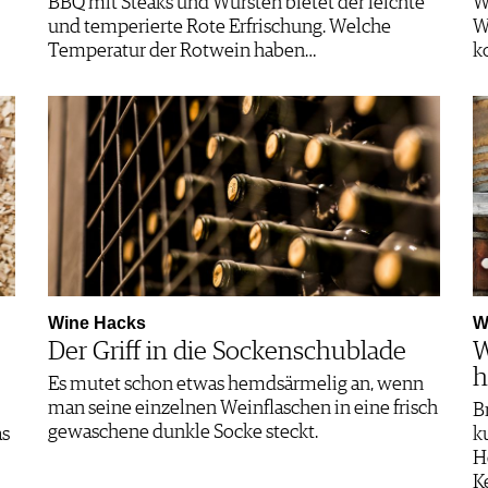
BBQ mit Steaks und Würsten bietet der leichte
W
und temperierte Rote Erfrischung. Welche
W
Temperatur der Rotwein haben…
k
Wine Hacks
W
Der Griff in die Sockenschublade
W
ha
Es mutet schon etwas hemdsärmelig an, wenn
man seine einzelnen Weinflaschen in eine frisch
B
gewaschene dunkle Socke steckt.
as
k
H
K