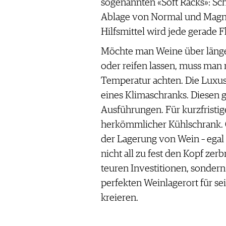
REDAKTION
sogenannten «Soft Racks»: Sch
JOBS
Ablage von Normal und Magn
WERBUNG
Hilfsmittel wird jede gerade 
PRESSE
Möchte man Weine über länge
IMPRESSUM
oder reifen lassen, muss man 
AGB & DATENSCHUTZ
Temperatur achten. Die Luxusv
FAQ
eines Klimaschranks. Diesen g
Ausführungen. Für kurzfristig
SCHWEIZ
|
herkömmlicher Kühlschrank. G
DEUTSCHLAND
|
der Lagerung von Wein – egal
SUISSE ROMANDE
nicht all zu fest den Kopf zer
teuren Investitionen, sondern
perfekten Weinlagerort für se
kreieren.