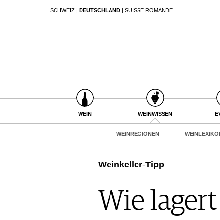
SCHWEIZ
|
DEUTSCHLAND
|
SUISSE ROMANDE
SUCHEN
WEIN
WEINSUCHE
WEINWISSEN
GUIDE WEINGÜTER
WEINREGIONEN
WINETRADECLUB
WEINLEXIKON
WINZER
WEINGESCHICHTE
WEINE DES MONATS
WEIN
WEINWISSEN
E
WEINLAGERUNG
TRINKREIFETABELLE
INFOGRAFIKEN
WEINREGIONEN
WEINLEXIKO
UNIQUE WINERIES
TIPPS & TRICKS
CLUB LES DOMAINES
NEWS
Weinkeller-Tipp
EVENTS
Wie lager
EVENTKALENDER
ESSEN & TRINKEN
AWARDS
FOOD PAIRING TIPPS
EVENT-BILDER