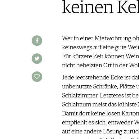
keinen Kel
MAGAZIN
FOOD PAIRING TABELLE
REPORTAGEN
KULINARIK
MEDIATHEK
DOSSIER
REZEPTE
APPS
WINEGUIDES
HOTSPOTS
NEWS
VIDEOS
KLARTEXT
WEINREISEN
WEINWIRTSCHAFT
Wer in einer Mietwohnung ohn
BILDSTRECKEN
EXTRAS
WEINSZENE
keineswegs auf eine gute Wei
BÜCHER
ANMELDEN
ABO
PORTRAITS
Für kürzere Zeit können Wei
AUSGABE
VINOPHILES
ARCHIV
nicht beheizten Ort in der W
AWARDS
ARCHIV
VORTEILSWELT
GEWINNSPIELE
Jede leerstehende Ecke ist da
VORTEILSWELT
unbenutzte Schränke, Plätze 
TRINKREIFETABELLE
Schlafzimmer. Letzteres ist be
ABO
Schlafraum meist das kühlste
WEINSUCHE
Damit dort keine losen Karto
NEWSLETTER
empfiehlt es sich, entweder 
WINE TRADE CLUB
auf eine andere Lösung zurück