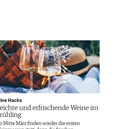
ine Hacks
eichte und erfrischende Weine im
rühling
b Mitte März finden wieder die ersten