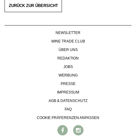
KULINARIK
MEDIATHEK
ZURÜCK ZUR ÜBERSICHT
DOSSIER
REZEPTE
APPS
WINEGUIDES
HOTSPOTS
NEWS
VIDEOS
KLARTEXT
WEINREISEN
WEINWIRTSCHAFT
BILDSTRECKEN
EXTRAS
NEWSLETTER
WEINSZENE
BÜCHER
ANMELDEN
ABO
WINE TRADE CLUB
PORTRAITS
AUSGABE
VINOPHILES
ÜBER UNS
ARCHIV
AWARDS
ARCHIV
REDAKTION
VORTEILSWELT
GEWINNSPIELE
JOBS
VORTEILSWELT
WERBUNG
TRINKREIFETABELLE
PRESSE
ABO
IMPRESSUM
WEINSUCHE
AGB & DATENSCHUTZ
NEWSLETTER
FAQ
WINE TRADE CLUB
REDAKTION
COOKIE PRÄFERENZEN ANPASSEN
JOBS
WERBUNG