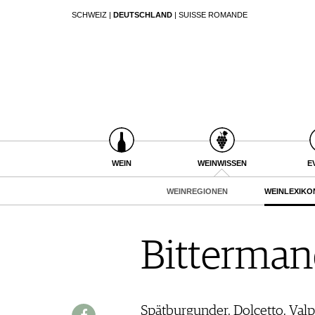
SCHWEIZ
|
DEUTSCHLAND
|
SUISSE ROMANDE
SUCHEN
WEIN
WEINSUCHE
WEINWISSEN
GUIDE WEINGÜTER
WEINREGIONEN
WINETRADECLUB
WEINLEXIKON
WINZER
WEINGESCHICHTE
WEINE DES MONATS
WEIN
WEINWISSEN
E
WEINLAGERUNG
TRINKREIFETABELLE
INFOGRAFIKEN
WEINREGIONEN
WEINLEXIKO
UNIQUE WINERIES
TIPPS & TRICKS
CLUB LES DOMAINES
NEWS
Bitterman
EVENTS
EVENTKALENDER
ESSEN & TRINKEN
AWARDS
FOOD PAIRING TIPPS
Spätburgunder, Dolcetto, Valp
EVENT-BILDER