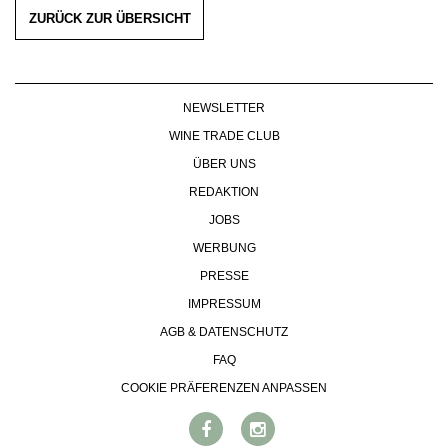
KULINARIK
MEDIATHEK
ZURÜCK ZUR ÜBERSICHT
DOSSIER
REZEPTE
APPS
WINEGUIDES
HOTSPOTS
NEWS
VIDEOS
KLARTEXT
WEINREISEN
WEINWIRTSCHAFT
BILDSTRECKEN
EXTRAS
NEWSLETTER
WEINSZENE
BÜCHER
ANMELDEN
ABO
WINE TRADE CLUB
PORTRAITS
AUSGABE
VINOPHILES
ÜBER UNS
ARCHIV
AWARDS
ARCHIV
REDAKTION
VORTEILSWELT
GEWINNSPIELE
JOBS
VORTEILSWELT
WERBUNG
TRINKREIFETABELLE
PRESSE
ABO
IMPRESSUM
WEINSUCHE
AGB & DATENSCHUTZ
NEWSLETTER
FAQ
WINE TRADE CLUB
REDAKTION
COOKIE PRÄFERENZEN ANPASSEN
JOBS
WERBUNG