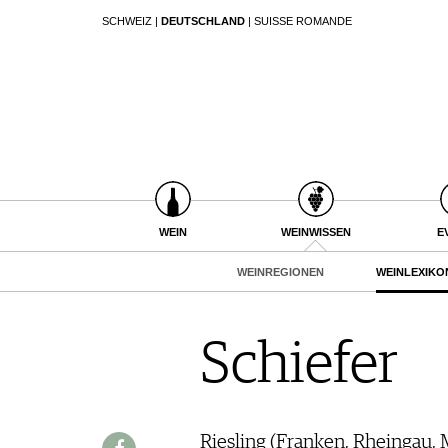
SCHWEIZ
|
DEUTSCHLAND
|
SUISSE ROMANDE
SUCHEN
WEIN
WEINSUCHE
WEINWISSEN
GUIDE WEINGÜTER
WEINREGIONEN
WINETRADECLUB
WEINLEXIKON
WINZER
WEINGESCHICHTE
WEINE DES MONATS
WEIN
WEINWISSEN
E
WEINLAGERUNG
TRINKREIFETABELLE
INFOGRAFIKEN
WEINREGIONEN
WEINLEXIKO
UNIQUE WINERIES
TIPPS & TRICKS
CLUB LES DOMAINES
NEWS
Schiefer
EVENTS
EVENTKALENDER
ESSEN & TRINKEN
AWARDS
FOOD PAIRING TIPPS
Riesling (Franken, Rheingau, 
EVENT-BILDER