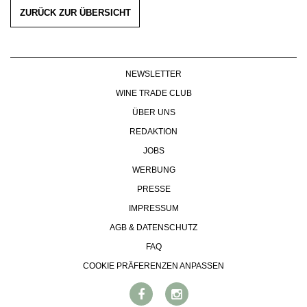
KULINARIK
MEDIATHEK
ZURÜCK ZUR ÜBERSICHT
DOSSIER
REZEPTE
APPS
WINEGUIDES
HOTSPOTS
NEWS
VIDEOS
KLARTEXT
WEINREISEN
WEINWIRTSCHAFT
BILDSTRECKEN
EXTRAS
NEWSLETTER
WEINSZENE
BÜCHER
ANMELDEN
ABO
WINE TRADE CLUB
PORTRAITS
AUSGABE
VINOPHILES
ÜBER UNS
ARCHIV
AWARDS
ARCHIV
REDAKTION
VORTEILSWELT
GEWINNSPIELE
JOBS
VORTEILSWELT
WERBUNG
TRINKREIFETABELLE
PRESSE
ABO
IMPRESSUM
WEINSUCHE
AGB & DATENSCHUTZ
NEWSLETTER
FAQ
WINE TRADE CLUB
REDAKTION
COOKIE PRÄFERENZEN ANPASSEN
JOBS
WERBUNG