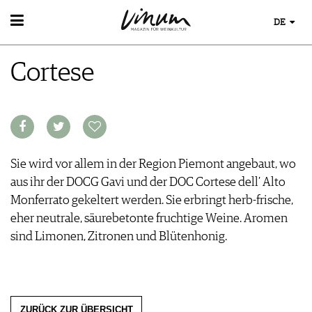
DE
WEIN
Cortese
WEINSUCHE
WEINWISSEN
GUIDE WEINGÜTER
WEINREGIONEN
WINETRADECLUB
WEINLEXIKON
WINZER
WEINGESCHICHTE
WEINE DES MONATS
WEINLAGERUNG
TRINKREIFETABELLE
Sie wird vor allem in der Region Piemont angebaut, wo
INFOGRAFIKEN
UNIQUE WINERIES
aus ihr der DOCG Gavi und der DOC Cortese dell’ Alto
TIPPS & TRICKS
CLUB LES DOMAINES
Monferrato gekeltert werden. Sie erbringt herb-frische,
NEWS
eher neutrale, säurebetonte fruchtige Weine. Aromen
EVENTS
sind Limonen, Zitronen und Blütenhonig.
EVENTKALENDER
ESSEN & TRINKEN
AWARDS
FOOD PAIRING TIPPS
EVENT-BILDER
MAGAZIN
FOOD PAIRING TABELLE
ZURÜCK ZUR ÜBERSICHT
REPORTAGEN