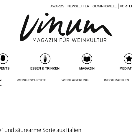
AWARDS
NEWSLETTER
GEWINNSPIELE
VORTE
VENTS
ESSEN & TRINKEN
MAGAZIN
MEDIA
N
WEINGESCHICHTE
WEINLAGERUNG
INFOGRAFIKEN
e“ und säurearme Sorte aus Italien