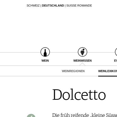
SCHWEIZ
|
DEUTSCHLAND
|
SUISSE ROMANDE
SUCHEN
WEIN
WEINSUCHE
WEINWISSEN
GUIDE WEINGÜTER
WEINREGIONEN
WINETRADECLUB
WEINLEXIKON
WINZER
WEINGESCHICHTE
WEINE DES MONATS
WEIN
WEINWISSEN
E
WEINLAGERUNG
TRINKREIFETABELLE
INFOGRAFIKEN
WEINREGIONEN
WEINLEXIKO
UNIQUE WINERIES
TIPPS & TRICKS
CLUB LES DOMAINES
NEWS
Dolcetto
EVENTS
EVENTKALENDER
ESSEN & TRINKEN
AWARDS
FOOD PAIRING TIPPS
Die früh reifende „kleine Süss
EVENT-BILDER