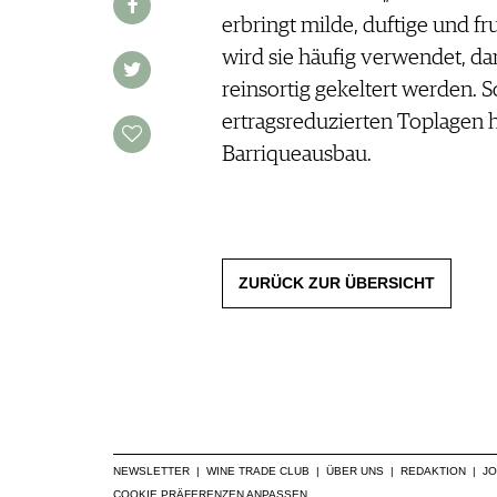
MAGAZIN
FOOD PAIRING TABELLE
erbringt milde, duftige und f
REPORTAGEN
KULINARIK
MEDIATHEK
wird sie häufig verwendet, da
DOSSIER
REZEPTE
APPS
reinsortig gekeltert werden.
WINEGUIDES
HOTSPOTS
NEWS
VIDEOS
ertragsreduzierten Toplagen h
KLARTEXT
WEINREISEN
WEINWIRTSCHAFT
BILDSTRECKEN
EXTRAS
Barriqueausbau.
WEINSZENE
BÜCHER
ANMELDEN
ABO
PORTRAITS
AUSGABE
VINOPHILES
ARCHIV
AWARDS
ARCHIV
VORTEILSWELT
GEWINNSPIELE
ZURÜCK ZUR ÜBERSICHT
VORTEILSWELT
TRINKREIFETABELLE
ABO
WEINSUCHE
NEWSLETTER
WINE TRADE CLUB
NEWSLETTER
|
WINE TRADE CLUB
|
ÜBER UNS
|
REDAKTION
|
J
COOKIE PRÄFERENZEN ANPASSEN