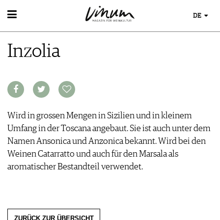
DE
WEIN
Inzolia
WEINSUCHE
WEINWISSEN
GUIDE WEINGÜTER
WEINREGIONEN
WINETRADECLUB
WEINLEXIKON
WINZER
WEINGESCHICHTE
WEINE DES MONATS
WEINLAGERUNG
TRINKREIFETABELLE
Wird in grossen Mengen in Sizilien und in kleinem
INFOGRAFIKEN
UNIQUE WINERIES
Umfang in der Toscana angebaut. Sie ist auch unter dem
TIPPS & TRICKS
CLUB LES DOMAINES
Namen Ansonica und Anzonica bekannt. Wird bei den
NEWS
Weinen Catarratto und auch für den Marsala als
EVENTS
aromatischer Bestandteil verwendet.
EVENTKALENDER
ESSEN & TRINKEN
AWARDS
FOOD PAIRING TIPPS
EVENT-BILDER
MAGAZIN
FOOD PAIRING TABELLE
ZURÜCK ZUR ÜBERSICHT
REPORTAGEN