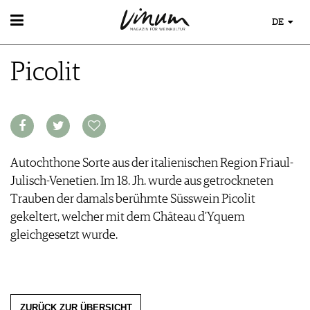
DE
WEIN
Picolit
WEINSUCHE
WEINWISSEN
GUIDE WEINGÜTER
WEINREGIONEN
WINETRADECLUB
WEINLEXIKON
WINZER
WEINGESCHICHTE
WEINE DES MONATS
WEINLAGERUNG
TRINKREIFETABELLE
Autochthone Sorte aus der italienischen Region Friaul-
INFOGRAFIKEN
UNIQUE WINERIES
Julisch-Venetien. Im 18. Jh. wurde aus getrockneten
TIPPS & TRICKS
CLUB LES DOMAINES
Trauben der damals berühmte Süsswein Picolit
NEWS
gekeltert, welcher mit dem Château d’Yquem
EVENTS
gleichgesetzt wurde.
EVENTKALENDER
ESSEN & TRINKEN
AWARDS
FOOD PAIRING TIPPS
EVENT-BILDER
MAGAZIN
FOOD PAIRING TABELLE
ZURÜCK ZUR ÜBERSICHT
REPORTAGEN