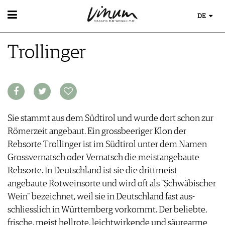
DE
WEIN
Trollinger
WEINSUCHE
WEINWISSEN
GUIDE WEINGÜTER
WEINREGIONEN
WINETRADECLUB
WEINLEXIKON
WINZER
WEINGESCHICHTE
WEINE DES MONATS
WEINLAGERUNG
TRINKREIFETABELLE
Sie stammt aus dem Südtirol und wurde dort schon zur
INFOGRAFIKEN
UNIQUE WINERIES
Römerzeit angebaut. Ein grossbeeriger Klon der
TIPPS & TRICKS
CLUB LES DOMAINES
Rebsorte Trollinger ist im Südtirol unter dem Namen
NEWS
Grossvernatsch oder Vernatsch die meistangebaute
EVENTS
Rebsorte. In Deutschland ist sie die drittmeist
EVENTKALENDER
angebaute Rotweinsorte und wird oft als "Schwäbischer
ESSEN & TRINKEN
AWARDS
Wein" bezeichnet, weil sie in Deutschland fast aus­
FOOD PAIRING TIPPS
EVENT-BILDER
schliesslich in Württemberg vorkommt. Der beliebte,
MAGAZIN
FOOD PAIRING TABELLE
frische, meist hellrote, leichtwirkende und säurearme
REPORTAGEN