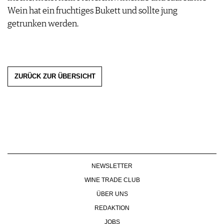
KULINARIK
MEDIATHEK
Wein hat ein fruchtiges Bukett und sollte jung
DOSSIER
REZEPTE
APPS
getrunken werden.
WINEGUIDES
HOTSPOTS
NEWS
VIDEOS
KLARTEXT
WEINREISEN
WEINWIRTSCHAFT
BILDSTRECKEN
EXTRAS
WEINSZENE
BÜCHER
ANMELDEN
ABO
PORTRAITS
AUSGABE
ZURÜCK ZUR ÜBERSICHT
VINOPHILES
ARCHIV
AWARDS
ARCHIV
VORTEILSWELT
GEWINNSPIELE
VORTEILSWELT
TRINKREIFETABELLE
ABO
WEINSUCHE
NEWSLETTER
NEWSLETTER
WINE TRADE CLUB
WINE TRADE CLUB
REDAKTION
ÜBER UNS
JOBS
REDAKTION
WERBUNG
JOBS