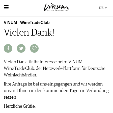
DE
WEIN
VINUM - WineTradeClub
WEINSUCHE
WEINWISSEN
Vielen Dank!
GUIDE WEINGÜTER
WEINREGIONEN
WINETRADECLUB
EVENTS
WEINLEXIKON
WINZER
EVENTKALENDER
WEINGESCHICHTE
WEINE DES MONATS
ESSEN & TRINKEN
AWARDS
WEINLAGERUNG
TRINKREIFETABELLE
FOOD PAIRING TIPPS
EVENT-BILDER
INFOGRAFIKEN
MAGAZIN
Vielen Dank für Ihr Interesse beim VINUM
UNIQUE WINERIES
FOOD PAIRING TABELLE
TIPPS & TRICKS
WineTradeClub, der Netzwerk-Plattform für Deutsche
CLUB LES DOMAINES
REPORTAGEN
KULINARIK
MEDIATHEK
NEWS
Weinfachhändler.
DOSSIER
REZEPTE
APPS
WINEGUIDES
HOTSPOTS
NEWS
Ihre Anfrage ist bei uns eingegangen und wir werden
VIDEOS
KLARTEXT
WEINREISEN
uns mit Ihnen in den kommenden Tagen in Verbindung
WEINWIRTSCHAFT
BILDSTRECKEN
EXTRAS
setzen
WEINSZENE
BÜCHER
ANMELDEN
ABO
PORTRAITS
Herzliche Grüße,
AUSGABE
VINOPHILES
ARCHIV