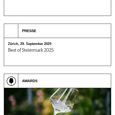
WEINSZENE
BÜCHER
ANMELDEN
ABO
PORTRAITS
AUSGABE
VINOPHILES
ARCHIV
AWARDS
ARCHIV
VORTEILSWELT
GEWINNSPIELE
PRESSE
VORTEILSWELT
TRINKREIFETABELLE
Zürich, 29. September 2025
ABO
Best of Steiermark 2025
WEINSUCHE
NEWSLETTER
WINE TRADE CLUB
REDAKTION
JOBS
AWARDS
WERBUNG
PRESSE
IMPRESSUM
AGB & DATENSCHUTZ
FAQ