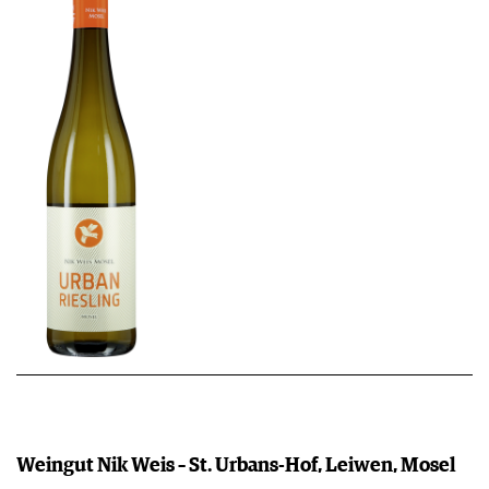
WEINSZENE
BÜCHER
ANMELDEN
ABO
PORTRAITS
AUSGABE
VINOPHILES
ARCHIV
AWARDS
ARCHIV
VORTEILSWELT
GEWINNSPIELE
VORTEILSWELT
TRINKREIFETABELLE
ABO
WEINSUCHE
NEWSLETTER
WINE TRADE CLUB
REDAKTION
JOBS
WERBUNG
PRESSE
IMPRESSUM
AGB & DATENSCHUTZ
Weingut Nik Weis – St. Urbans-Hof, Leiwen, Mosel
FAQ