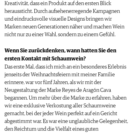
Kreativität, dass ein Produkt auf den ersten Blick
JOBS
heraussticht. Durch aufsehenerregende Kampagnen
WERBUNG
und eindrucksvolle visuelle Designs bringen wir
PRESSE
Marken neuen Generationen näher und machen Wein
IMPRESSUM
nicht nur zu einer Wahl, sondern zu einem Gefühl.
AGB & DATENSCHUTZ
FAQ
Wenn Sie zurückdenken, wann hatten Sie den
ersten Kontakt mit Schaumwein?
Das erste Mal, dass ich mich an ein besonderes Erlebnis
jenseits der Weihnachtsfeiern mit meiner Familie
erinnere, war vor fünf Jahren, als wir mit der
Neugestaltung der Marke Reyes de Aragón Cava
begannen. Um mehr über die Marke zu erfahren, haben
wir eine exklusive Verkostung aller Schaumweine
gemacht, bei der jeder Wein perfekt auf ein Gericht
abgestimmt war. Es war eine unglaubliche Gelegenheit,
den Reichtum und die Vielfalt eines guten