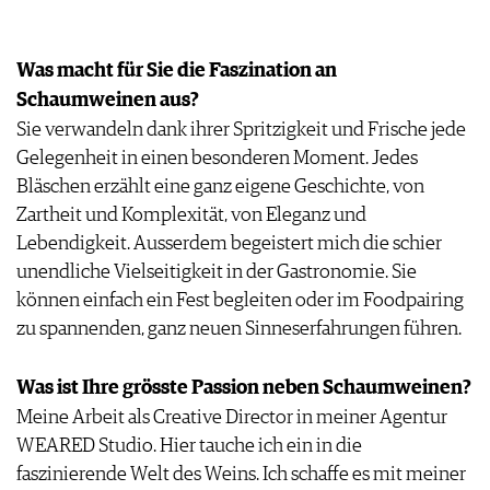
VORTEILSWELT
Was macht für Sie die Faszination an
MEDIATHEK
Schaumweinen aus?
APPS
NEWS
VIDEOS
Sie verwandeln dank ihrer Spritzigkeit und Frische jede
WEINWIRTSCHAFT
BILDSTRECKEN
Gelegenheit in einen besonderen Moment. Jedes
WEINSZENE
BÜCHER
Bläschen erzählt eine ganz eigene Geschichte, von
ANMELDEN
PORTRAITS
Zartheit und Komplexität, von Eleganz und
VINOPHILES
Lebendigkeit. Ausserdem begeistert mich die schier
AWARDS
ARCHIV
unendliche Vielseitigkeit in der Gastronomie. Sie
GEWINNSPIELE
können einfach ein Fest begleiten oder im Foodpairing
VORTEILSWELT
zu spannenden, ganz neuen Sinneserfahrungen führen.
TRINKREIFETABELLE
ABO
Was ist Ihre grösste Passion neben Schaumweinen?
WEINSUCHE
Meine Arbeit als Creative Director in meiner Agentur
NEWSLETTER
WEARED Studio. Hier tauche ich ein in die
WINE TRADE CLUB
faszinierende Welt des Weins. Ich schaffe es mit meiner
REDAKTION