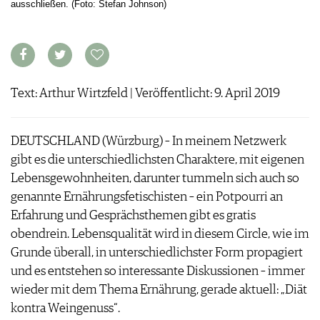
ausschließen. (Foto: Stefan Johnson)
ARCHIV
VORTEILSWELT
ANMELDEN
AWARDS
Text: Arthur Wirtzfeld | Veröffentlicht: 9. April 2019
GEWINNSPIELE
VORTEILSWELT
DEUTSCHLAND (Würzburg) – In meinem Netzwerk
TRINKREIFETABELLE
gibt es die unterschiedlichsten Charaktere, mit eigenen
ABO
Lebensgewohnheiten, darunter tummeln sich auch so
WEINSUCHE
genannte Ernährungsfetischisten – ein Potpourri an
NEWSLETTER
Erfahrung und Gesprächsthemen gibt es gratis
WINE TRADE CLUB
obendrein. Lebensqualität wird in diesem Circle, wie im
REDAKTION
Grunde überall, in unterschiedlichster Form propagiert
JOBS
und es entstehen so interessante Diskussionen – immer
WERBUNG
wieder mit dem Thema Ernährung, gerade aktuell: „Diät
PRESSE
kontra Weingenuss“.
IMPRESSUM