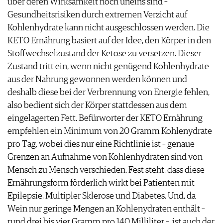
über deren Wirksamkeit noch uneins sind –
Gesundheitsrisiken durch extremen Verzicht auf
Kohlenhydrate kann nicht ausgeschlossen werden. Die
KETO Ernährung basiert auf der Idee, den Körper in den
Stoffwechselzustand der Ketose zu versetzen. Dieser
Zustand tritt ein, wenn nicht genügend Kohlenhydrate
aus der Nahrung gewonnen werden können und
deshalb diese bei der Verbrennung von Energie fehlen,
also bedient sich der Körper stattdessen aus dem
eingelagerten Fett. Befürworter der KETO Ernährung
empfehlen ein Minimum von 20 Gramm Kohlenydrate
pro Tag, wobei dies nur eine Richtlinie ist – genaue
Grenzen an Aufnahme von Kohlenhydraten sind von
Mensch zu Mensch verschieden. Fest steht, dass diese
Ernährungsform förderlich wirkt bei Patienten mit
Epilepsie, Multipler Sklerose und Diabetes. Und, da
Wein nur geringe Mengen an Kohlenydraten enthält –
rund drei bis vier Gramm pro 140 Milliliter – ist auch der