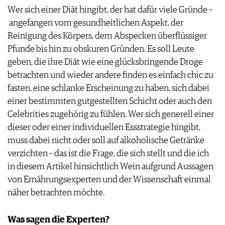
Wer sich einer Diät hingibt, der hat dafür viele Gründe –
AGB & DATENSCHUTZ
angefangen vom gesundheitlichen Aspekt, der
FAQ
Reinigung des Körpers, dem Abspecken überflüssiger
Pfunde bis hin zu obskuren Gründen. Es soll Leute
geben, die ihre Diät wie eine glücksbringende Droge
betrachten und wieder andere finden es einfach chic zu
fasten, eine schlanke Erscheinung zu haben, sich dabei
einer bestimmten gutgestellten Schicht oder auch den
Celebrities zugehörig zu fühlen. Wer sich generell einer
dieser oder einer individuellen Essstrategie hingibt,
muss dabei nicht oder soll auf alkoholische Getränke
verzichten – das ist die Frage, die sich stellt und die ich
in diesem Artikel hinsichtlich Wein aufgrund Aussagen
von Ernährungsexperten und der Wissenschaft einmal
näher betrachten möchte.
Was sagen die Experten?