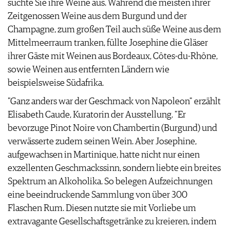
suchte Sie ihre Weine aus. Während die meisten ihrer
AGB & DATENSCHUTZ
Zeitgenossen Weine aus dem Burgund und der
FAQ
Champagne, zum großen Teil auch süße Weine aus dem
Mittelmeerraum tranken, füllte Josephine die Gläser
ihrer Gäste mit Weinen aus Bordeaux, Côtes-du-Rhône,
sowie Weinen aus entfernten Ländern wie
beispielsweise Südafrika.
"Ganz anders war der Geschmack von Napoleon" erzählt
Elisabeth Caude, Kuratorin der Ausstellung. "Er
bevorzuge Pinot Noire von Chambertin (Burgund) und
verwässerte zudem seinen Wein. Aber Josephine,
aufgewachsen in Martinique, hatte nicht nur einen
exzellenten Geschmackssinn, sondern liebte ein breites
Spektrum an Alkoholika. So belegen Aufzeichnungen
eine beeindruckende Sammlung von über 300
Flaschen Rum. Diesen nutzte sie mit Vorliebe um
extravagante Gesellschaftsgetränke zu kreieren, indem