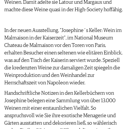
Weinen. Damit adelte sie Latour und Margaux und
ARCHIV
VORTEILSWELT
machte diese Weine quasi in der High-Society hoffähig.
ANMELDEN
In der neuen Ausstellung, "Josephine´s Keller: Wein im
AWARDS
Malmaison in der Kaiserzeit", im National Museum
GEWINNSPIELE
Chateau de Malmaison vor den Toren von Paris,
VORTEILSWELT
erhalten Besucher einen seltenen wie elitären Einblick,
TRINKREIFETABELLE
was auf den Tisch der Kaiserin serviert wurde. Speziell
ABO
die kredenzten Weine zur damaligen Zeit spiegeln die
WEINSUCHE
Weinproduktion und den Weinhandel zur
NEWSLETTER
Herrschaftszeit von Napoleon wieder.
WINE TRADE CLUB
Handschriftliche Notizen in den Kellerbüchern von
REDAKTION
Josephine belegen eine Sammlung von über 13.000
JOBS
Weinen mit einer erstaunlichen Vielfalt. So
WERBUNG
anspruchsvoll wie Sie ihre exotische Menagerie und
PRESSE
Gärten ausstatten und dekorieren ließ, so wählerisch
IMPRESSUM