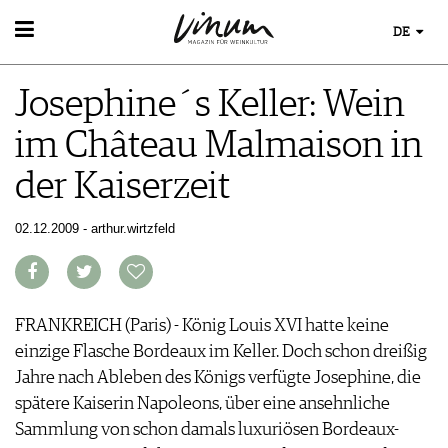
DE
WEIN
Josephine´s Keller: Wein
WEINSUCHE
WEINWISSEN
GUIDE WEINGÜTER
im Château Malmaison in
WEINREGIONEN
WINETRADECLUB
EVENTS
WEINLEXIKON
WINZER
der Kaiserzeit
EVENTKALENDER
WEINGESCHICHTE
WEINE DES MONATS
ESSEN & TRINKEN
AWARDS
WEINLAGERUNG
TRINKREIFETABELLE
FOOD PAIRING TIPPS
02.12.2009 - arthur.wirtzfeld
EVENT-BILDER
INFOGRAFIKEN
MAGAZIN
UNIQUE WINERIES
FOOD PAIRING TABELLE
TIPPS & TRICKS
CLUB LES DOMAINES
REPORTAGEN
KULINARIK
MEDIATHEK
NEWS
DOSSIER
REZEPTE
APPS
WINEGUIDES
FRANKREICH (Paris) - König Louis XVI hatte keine
HOTSPOTS
NEWS
VIDEOS
KLARTEXT
einzige Flasche Bordeaux im Keller. Doch schon dreißig
WEINREISEN
WEINWIRTSCHAFT
BILDSTRECKEN
EXTRAS
Jahre nach Ableben des Königs verfügte Josephine, die
WEINSZENE
BÜCHER
ABO
spätere Kaiserin Napoleons, über eine ansehnliche
PORTRAITS
AUSGABE
Sammlung von schon damals luxuriösen Bordeaux-
VINOPHILES
ARCHIV