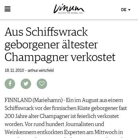
DE
WEIN
Aus Schiffswrack
WEINSUCHE
WEINWISSEN
GUIDE WEINGÜTER
geborgener ältester
WEINREGIONEN
WINETRADECLUB
EVENTS
WEINLEXIKON
WINZER
Champagner verkostet
EVENTKALENDER
WEINGESCHICHTE
WEINE DES MONATS
ESSEN & TRINKEN
AWARDS
WEINLAGERUNG
TRINKREIFETABELLE
FOOD PAIRING TIPPS
18.11.2010 - arthur.wirtzfeld
EVENT-BILDER
INFOGRAFIKEN
MAGAZIN
UNIQUE WINERIES
FOOD PAIRING TABELLE
TIPPS & TRICKS
CLUB LES DOMAINES
REPORTAGEN
KULINARIK
MEDIATHEK
NEWS
DOSSIER
REZEPTE
APPS
WINEGUIDES
FINNLAND (Mariehamn) - Ein im August aus einem
HOTSPOTS
NEWS
VIDEOS
KLARTEXT
Schiffswrack vor der finnischen Küste geborgener fast
WEINREISEN
WEINWIRTSCHAFT
BILDSTRECKEN
EXTRAS
200 Jahre alter Champagner ist feierlich verkostet
WEINSZENE
BÜCHER
ABO
worden. Vor rund hundert Journalisten und
PORTRAITS
AUSGABE
Weinkennern entkorkten Experten am Mittwoch in
VINOPHILES
ARCHIV