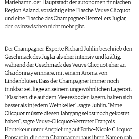
Mariehamn, der Hauptstadt der autonomen finnischen
ARCHIV
VORTEILSWELT
Region Aaland, vorsichtig eine Flasche Veuve Clicquot
und eine Flasche des Champagner-Herstellers Juglar,
ANMELDEN
den es inzwischen nicht mehr gibt.
AWARDS
GEWINNSPIELE
Der Champagner-Experte Richard Juhlin beschrieb den
VORTEILSWELT
Geschmack des Juglar als eher intensiv und kräftig,
TRINKREIFETABELLE
während der Geschmack des Veuve Clicquot eher an
ABO
Chardonnay erinnere, mit einem Aroma von
WEINSUCHE
Lindenblüten. Dass der Champagner immer noch
NEWSLETTER
trinkbar sei, liege an seinem ungewöhnlichen Lagerort:
WINE TRADE CLUB
"Flaschen, die auf dem Meeresboden lagern, halten sich
REDAKTION
besser als in jedem Weinkeller", sagte Juhlin. "Mme
JOBS
Clicquot müsste diesen Jahrgang selbst noch gekostet
WERBUNG
haben", sagte Veuve-Clicquot-Vertreter François
PRESSE
Heutekeur unter Anspielung auf Barbe-Nicole Clicquot
IMPRESSUM
Ponsardin, die dem Champagnerhaus ihren Namen gab.