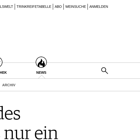
ILSWELT
TRINKREIFETABELLE
ABO
WEINSUCHE
ANMELDEN
THEK
NEWS
ARCHIV
des
 nur ein