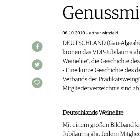
AUSGABE
VINOPHILES
Genussmit
ARCHIV
ARCHIV
VORTEILSWELT
06.10.2010 - arthur.wirtzfeld
ANMELDEN
DEUTSCHLAND (Gau-Algesheim)
krönen das VDP-Jubiläumsjahr
AWARDS
Weinelite", die Geschichte d
GEWINNSPIELE
- Eine kurze Geschichte des 
VORTEILSWELT
Verbands der Prädikatsweing
TRINKREIFETABELLE
Mitgliederverzeichnis sind ab s
ABO
WEINSUCHE
NEWSLETTER
Deutschlands Weinelite
WINE TRADE CLUB
Mit einem großen Bildband kr
REDAKTION
Jubiläumsjahr. Jedem Mitglied
JOBS