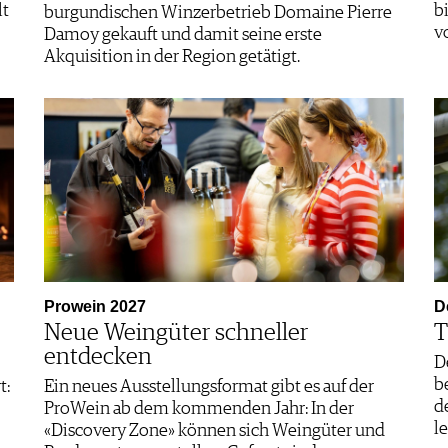
lt
b
burgundischen Winzerbetrieb Domaine Pierre
v
Damoy gekauft und damit seine erste
Akquisition in der Region getätigt.
Prowein 2027
D
Neue Weingüter schneller
T
entdecken
D
b
t:
Ein neues Ausstellungsformat gibt es auf der
d
ProWein ab dem kommenden Jahr: In der
l
«Discovery Zone» können sich Weingüter und