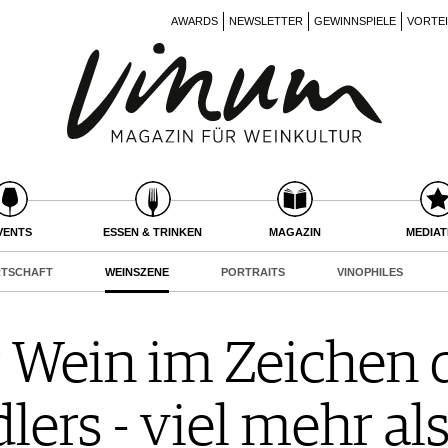
AWARDS
NEWSLETTER
GEWINNSPIELE
VORTE
VENTS
ESSEN & TRINKEN
MAGAZIN
MEDIA
RTSCHAFT
WEINSZENE
PORTRAITS
VINOPHILES
 Wein im Zeichen 
ers - viel mehr als