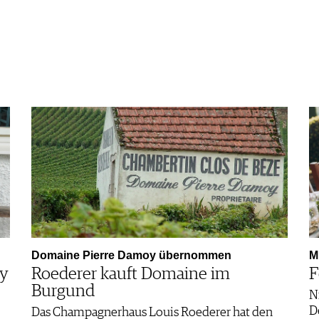
Domaine Pierre Damoy übernommen
M
ey
Roederer kauft Domaine im
F
Burgund
N
D
Das Champagnerhaus Louis Roederer hat den