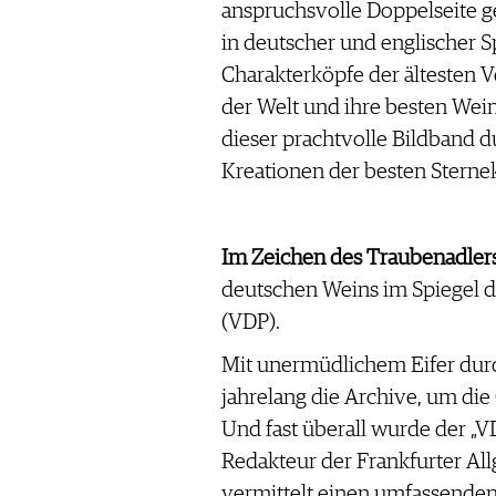
anspruchsvolle Doppelseite 
WERBUNG
in deutscher und englischer S
PRESSE
Charakterköpfe der ältesten 
IMPRESSUM
der Welt und ihre besten Wei
AGB & DATENSCHUTZ
dieser prachtvolle Bildband 
FAQ
Kreationen der besten Sterne
SCHWEIZ
|
DEUTSCHLAND
|
Im Zeichen des Traubenadler
SUISSE ROMANDE
deutschen Weins im Spiegel d
(VDP).
Mit unermüdlichem Eifer durc
jahrelang die Archive, um die
Und fast überall wurde der „
Redakteur der Frankfurter Al
vermittelt einen umfassenden 