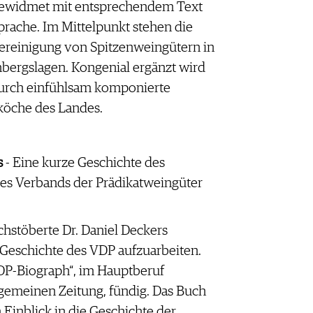
gewidmet mit entsprechendem Text
prache. Im Mittelpunkt stehen die
Vereinigung von Spitzenweingütern in
nbergslagen. Kongenial ergänzt wird
durch einfühlsam komponierte
köche des Landes.
s
- Eine kurze Geschichte des
es Verbands der Prädikatweingüter
hstöberte Dr. Daniel Deckers
 Geschichte des VDP aufzuarbeiten.
VDP-Biograph“, im Hauptberuf
lgemeinen Zeitung, fündig. Das Buch
Einblick in die Geschichte der