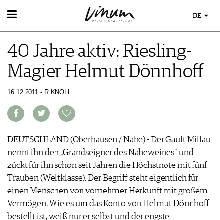
DE
WEIN
40 Jahre aktiv: Riesling-
WEINSUCHE
WEINWISSEN
GUIDE WEINGÜTER
Magier Helmut Dönnhoff
WEINREGIONEN
WINETRADECLUB
EVENTS
WEINLEXIKON
WINZER
EVENTKALENDER
16.12.2011 - R.KNOLL
WEINGESCHICHTE
WEINE DES MONATS
ESSEN & TRINKEN
AWARDS
WEINLAGERUNG
TRINKREIFETABELLE
FOOD PAIRING TIPPS
EVENT-BILDER
INFOGRAFIKEN
MAGAZIN
UNIQUE WINERIES
FOOD PAIRING TABELLE
TIPPS & TRICKS
CLUB LES DOMAINES
REPORTAGEN
KULINARIK
DEUTSCHLAND (Oberhausen / Nahe) - Der Gault Millau
MEDIATHEK
NEWS
DOSSIER
REZEPTE
nennt ihn den „Grandseigner des Naheweines“ und
APPS
WINEGUIDES
HOTSPOTS
NEWS
zückt für ihn schon seit Jahren die Höchstnote mit fünf
VIDEOS
KLARTEXT
WEINREISEN
WEINWIRTSCHAFT
Trauben (Weltklasse). Der Begriff steht eigentlich für
BILDSTRECKEN
EXTRAS
WEINSZENE
einen Menschen von vornehmer Herkunft mit großem
BÜCHER
ABO
PORTRAITS
Vermögen. Wie es um das Konto von Helmut Dönnhoff
AUSGABE
VINOPHILES
bestellt ist, weiß nur er selbst und der engste
ARCHIV