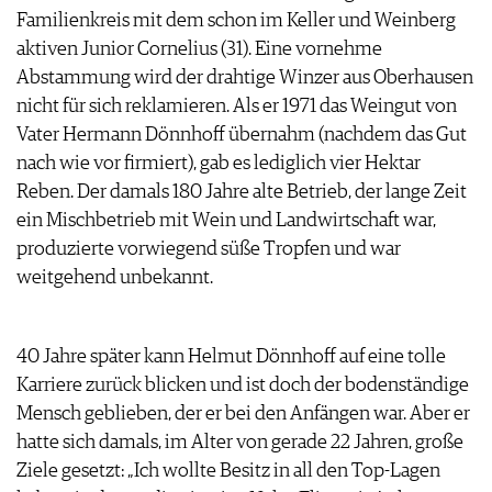
ARCHIV
Familienkreis mit dem schon im Keller und Weinberg
VORTEILSWELT
aktiven Junior Cornelius (31). Eine vornehme
Abstammung wird der drahtige Winzer aus Oberhausen
ANMELDEN
nicht für sich reklamieren. Als er 1971 das Weingut von
Vater Hermann Dönnhoff übernahm (nachdem das Gut
AWARDS
nach wie vor firmiert), gab es lediglich vier Hektar
GEWINNSPIELE
Reben. Der damals 180 Jahre alte Betrieb, der lange Zeit
VORTEILSWELT
ein Mischbetrieb mit Wein und Landwirtschaft war,
TRINKREIFETABELLE
produzierte vorwiegend süße Tropfen und war
ABO
weitgehend unbekannt.
WEINSUCHE
NEWSLETTER
WINE TRADE CLUB
40 Jahre später kann Helmut Dönnhoff auf eine tolle
REDAKTION
Karriere zurück blicken und ist doch der bodenständige
JOBS
Mensch geblieben, der er bei den Anfängen war. Aber er
WERBUNG
hatte sich damals, im Alter von gerade 22 Jahren, große
PRESSE
Ziele gesetzt: „Ich wollte Besitz in all den Top-Lagen
IMPRESSUM