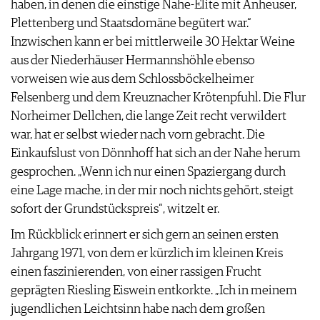
haben, in denen die einstige Nahe-Elite mit Anheuser,
AGB & DATENSCHUTZ
Plettenberg und Staatsdomäne begütert war.“
FAQ
Inzwischen kann er bei mittlerweile 30 Hektar Weine
aus der Niederhäuser Hermannshöhle ebenso
vorweisen wie aus dem Schlossböckelheimer
Felsenberg und dem Kreuznacher Krötenpfuhl. Die Flur
Norheimer Dellchen, die lange Zeit recht verwildert
war, hat er selbst wieder nach vorn gebracht. Die
Einkaufslust von Dönnhoff hat sich an der Nahe herum
gesprochen. „Wenn ich nur einen Spaziergang durch
eine Lage mache, in der mir noch nichts gehört, steigt
sofort der Grundstückspreis“, witzelt er.
Im Rückblick erinnert er sich gern an seinen ersten
Jahrgang 1971, von dem er kürzlich im kleinen Kreis
einen faszinierenden, von einer rassigen Frucht
geprägten Riesling Eiswein entkorkte. „Ich in meinem
jugendlichen Leichtsinn habe nach dem großen